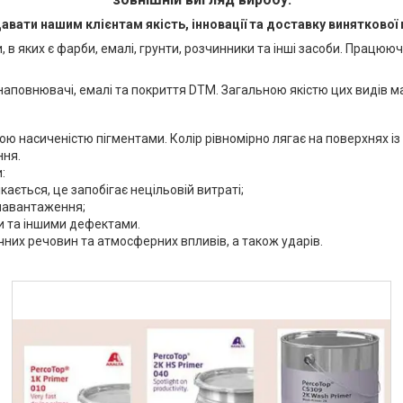
вати нашим клієнтам якість, інновації та доставку виняткової
 в яких є фарби, емалі, грунти, розчинники та інші засоби. Прац
аповнювачі, емалі та покриття DTM. Загальною якістю цих видів мате
 насиченістю пігментами. Колір рівномірно лягає на поверхнях із р
ння.
:
кається, це запобігає нецільовій витраті;
о навантаження;
и та іншими дефектами.
мічних речовин та атмосферних впливів, а також ударів.