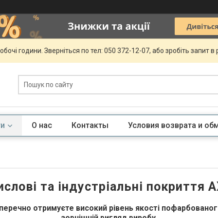
обочі години. Зверніться по тел: 050 372-12-07, або зробіть запит в
ги
О нас
Контакты
Условия возврата и об
слові та індустріальні покриття 
зперечно отримуєте високий рівень якості пофарбованог
зовнішній вигляд виробу.