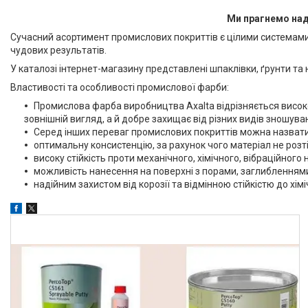
Ми прагнемо нада
Сучасний асортимент промислових покриттів є цілими системами,
чудових результатів.
У каталозі інтернет-магазину представлені шпаклівки, ґрунти та н
Властивості та особливості промислової фарби:
Промислова фарба виробництва Axalta відрізняється високою
зовнішній вигляд, а й добре захищає від різних видів зношува
Серед інших переваг промислових покриттів можна назвати
оптимальну консистенцію, за рахунок чого матеріал не розті
високу стійкість проти механічного, хімічного, вібраційног
можливість нанесення на поверхні з порами, заглибленням
надійним захистом від корозії та відмінною стійкістю до хі