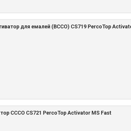
иватор для емалей (ВССО) CS719 PercoTop Activat
ор СССО CS721 PercoTop Activator MS Fast