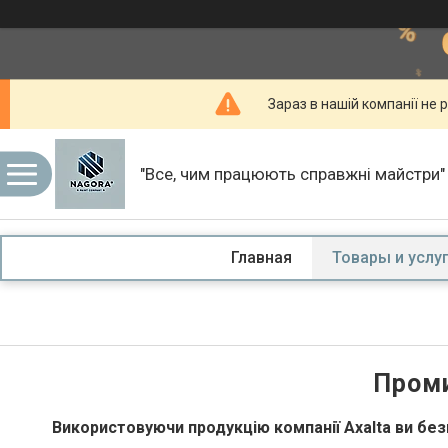
Зараз в нашій компанії не р
"Все, чим працюють справжні майстри"
Главная
Товары и услу
Проми
Використовуючи продукцію компанії Axalta ви бе