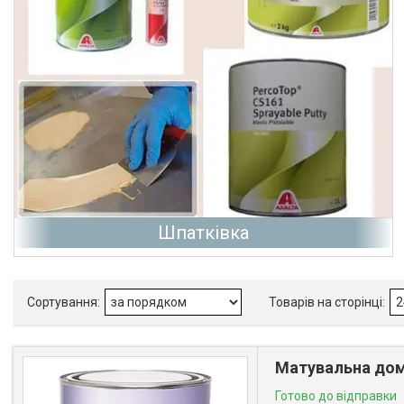
Шпатківка
Матувальна дом
Готово до відправки