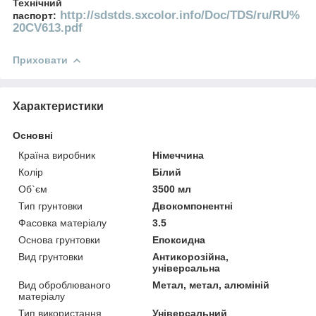
Технічний
http://sdstds.sxcolor.info/Doc/TDS/ru/RU%
паспорт:
20CV613.pdf
Приховати
Характеристики
Основні
Країна виробник
Німеччина
Колір
Білий
Об`єм
3500 мл
Тип грунтовки
Двокомпонентні
Фасовка матеріалу
3.5
Основа грунтовки
Епоксидна
Вид грунтовки
Антикорозійна,
універсальна
Вид оброблюваного
Метал, метал, алюміній
матеріалу
Тип використання
Універсальний