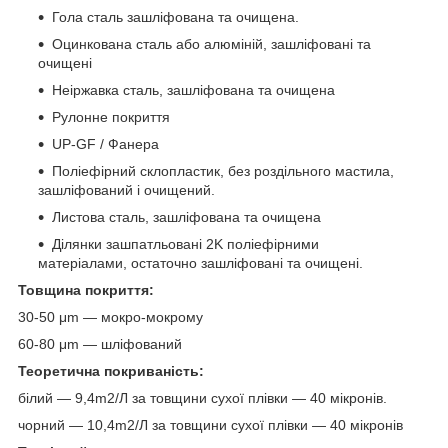
Гола сталь зашліфована та очищена.
Оцинкована сталь або алюміній, зашліфовані та
очищені
Неіржавка сталь, зашліфована та очищена
Рулонне покриття
UP-GF / Фанера
Поліефірний склопластик, без роздільного мастила,
зашліфований і очищений.
Листова сталь, зашліфована та очищена
Ділянки зашпатльовані 2K поліефірними
матеріалами, остаточно зашліфовані та очищені.
Товщина покриття:
30-50 μm — мокро-мокрому
60-80 μm — шліфований
Теоретична покриваність:
білий — 9,4m2/Л за товщини сухої плівки — 40 мікронів.
чорний — 10,4m2/Л за товщини сухої плівки — 40 мікронів