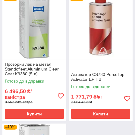
Прозорий лак на метал
Standofleet Aluminium Clear
Coat K9380 (5 л)
Активатор CS780 PercoTop
Activator EP HB
Готово до відправки
Готово до відправки
6 496,50
₴/
1 771,79
₴/кг
каністра
8 662 ₴/каністра
2 084,46 ₴/кг
Купити
Купити
–10%