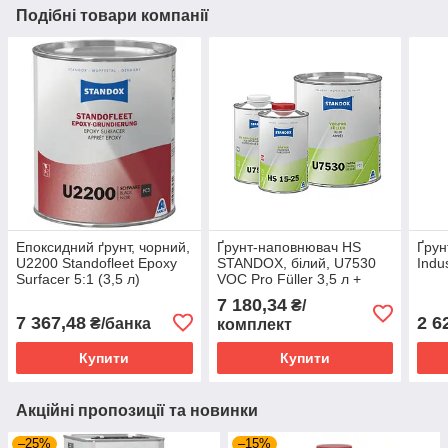
Подібні товари компанії
Епоксидний ґрунт, чорний,
Ґрунт-наповнювач HS
Ґрун
U2200 Standofleet Epoxy
STANDOX, білий, U7530
Indu
Surfacer 5:1 (3,5 л)
VOC Pro Füller 3,5 л +
затверджувач 1 л +
7 180,34
₴/
пришвидшувач сушіння 1
7 367,48
2 6
₴/банка
комплект
л
Купити
Купити
Акційні пропозиції та новинки
–25%
–15%