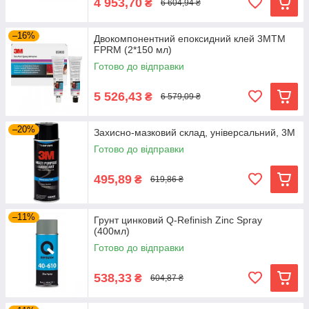
4 953,70
₴
6 604,94 ₴
–16%
Двокомпонентний епоксидний клей 3MTM
FPRM (2*150 мл)
Готово до відправки
5 526,43
₴
6 579,09 ₴
–20%
Захисно-мазковий склад, універсальний, 3M
Готово до відправки
495,89
₴
619,86 ₴
–11%
Грунт цинковий Q-Refinish Zinc Spray
(400мл)
Готово до відправки
538,33
₴
604,87 ₴