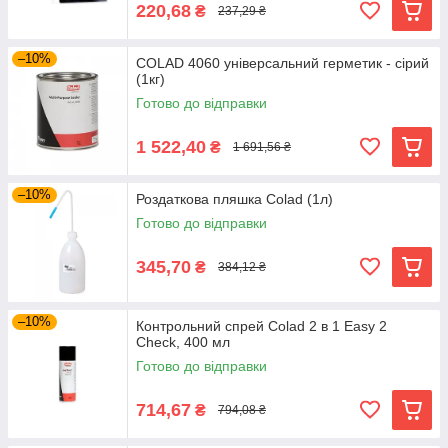
220,68
₴
237,29 ₴
–10%
COLAD 4060 універсальний герметик - сірий
(1кг)
Готово до відправки
1 522,40
₴
1 691,56 ₴
–10%
Роздаткова пляшка Colad (1л)
Готово до відправки
345,70
₴
384,12 ₴
–10%
Контрольний спрей Colad 2 в 1 Easy 2
Check, 400 мл
Готово до відправки
714,67
₴
794,08 ₴