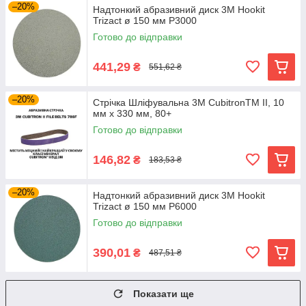
–20%
Надтонкий абразивний диск 3M Hookit
Trizact ø 150 мм P3000
Готово до відправки
441,29
₴
551,62 ₴
–20%
Стрічка Шліфувальна 3M CubitronTM II, 10
мм x 330 мм, 80+
Готово до відправки
146,82
₴
183,53 ₴
–20%
Надтонкий абразивний диск 3M Hookit
Trizact ø 150 мм P6000
Готово до відправки
390,01
₴
487,51 ₴
Показати ще