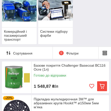
Комерційний і
Системи підбору
пасажирський
фарби
транспорт
Сортування
0
Фільтри
Базове покриття Challenger Basecoat BC116
Ocre (1л)
Готово до відправки
1 548,87
₴/л
–20%
Підкладка мультидирочная 3M™ для
абразивних кругів Hookit™ ø150мм 5мм
м'яка