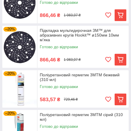
Готово до відправки
866,46
₴
1 083,07 ₴
–20%
Підкладка мультидирочная 3M™ для
абразивних кругів Hookit™ ø150мм 10мм
м'яка
Готово до відправки
866,46
₴
1 083,07 ₴
–20%
Поліуретановий герметик 3MTM бежевий
(310 мл)
Готово до відправки
583,57
₴
729,46 ₴
–20%
Поліуретановий герметик 3MTM сірий (310
мл)
Готово до відправки