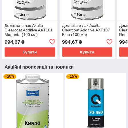
Домішка в лак Axalta
Домішка в лак Axalta
Домі
Clearcoat Additive AXT101
Clearcoat Additive AXT107
Clea
Magenta (100 мл)
Blue (100 мл)
Red 
994,67
994,67
994
₴
₴
Купити
Купити
Акційні пропозиції та новинки
–20%
–15%