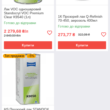
Лак VOC одношаровий
Standocryl VOC Premium
1К Прозорий лак Q-Refinish
Clear K9540 (1л)
70-450, аерозоль 400мл
Готово до відправки
Готово до відправки
2 279,68
₴/л
273,77
₴
322,08 ₴
2 849,59 ₴/л
Купити
Купити
Топ продажів
–5%
HS Прозорий лак STANDOX