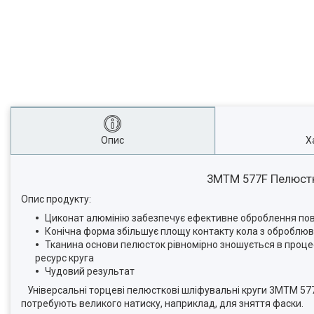
Опис
Х
3MTM 577F Пелюстко
Опис продукту:
Циконат алюмінію забезпечує ефективне оброблення пов
Конічна форма збільшує площу контакту кола з оброблю
Тканина основи пелюсток рівномірно зношується в проце
ресурс круга
Чудовий результат
Універсальні торцеві пелюсткові шліфувальні круги 3МTM 577F
потребують великого натиску, наприклад, для зняття фаски.