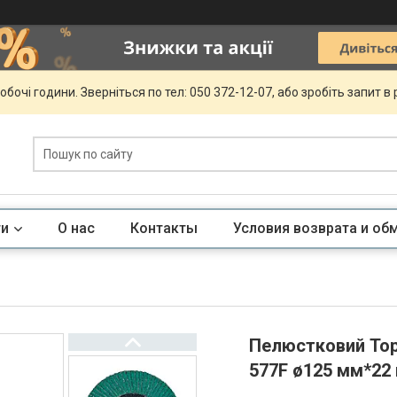
обочі години. Зверніться по тел: 050 372-12-07, або зробіть запит в
ги
О нас
Контакты
Условия возврата и об
Пелюстковий Тор
577F ø125 мм*22