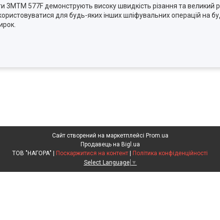
и 3МTM 577F демонструють високу швидкість різання та великий р
користовуватися для будь-яких інших шліфувальних операцій на б
ирок.
Сайт створений на маркетплейсі
Prom.ua
Продавець на Bigl.ua
ТОВ "НАГОРА" |
Поскаржитися на контент
|
Політика конфіденційності
Select Language
▼