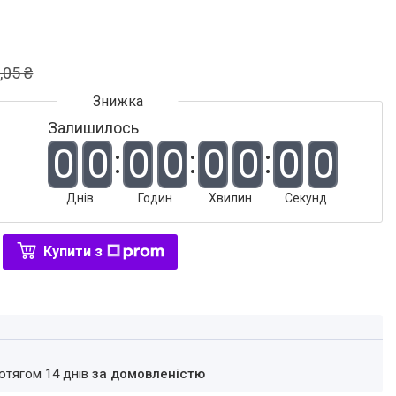
,05 ₴
Залишилось
0
0
0
0
0
0
0
0
Днів
Годин
Хвилин
Секунд
Купити з
ротягом 14 днів
за домовленістю