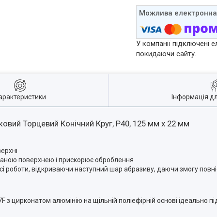
У компанії підключені е
покидаючи сайту.
арактеристики
Інформація д
вий Торцевий Конічний Круг, P40, 125 мм х 22 мм
ерхні
ваною поверхнею і прискорює оброблення
сі роботи, відкриваючи наступний шар абразиву, даючи змогу повн
 з цирконатом алюмінію на щільній поліефірній основі ідеально пі