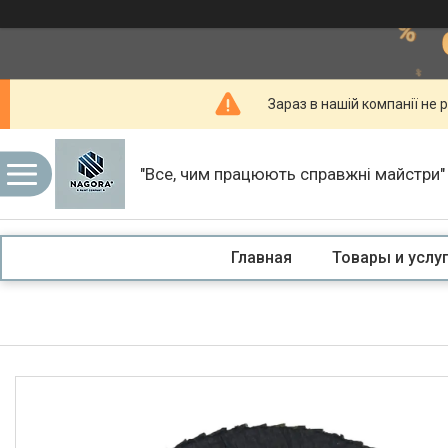
Зараз в нашій компанії не р
"Все, чим працюють справжні майстри"
Главная
Товары и услу