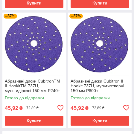
Купити
Купити
–37%
–37%
Абразивні диски CubitronTM
Абразивні диски Cubitron II
II HookitTM 737U,
Hookit 737U, мультиотворні
мультидіркові 150 мм P240+
150 мм P600+
Готово до відправки
Готово до відправки
45,92
45,92
₴
₴
72,89 ₴
72,89 ₴
Купити
Купити