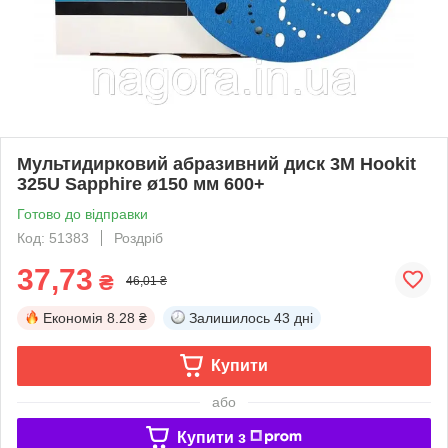
Мультидирковий абразивний диск 3M Hookit
325U Sapphire ø150 мм 600+
Готово до відправки
Код: 51383
Роздріб
37,73
₴
46,01 ₴
Економія
8.28 ₴
Залишилось
43 дні
Купити
або
Купити з