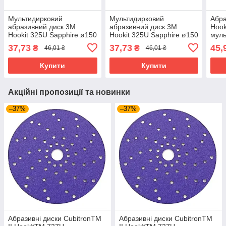
Мультидирковий
Мультидирковий
Абра
абразивний диск 3M
абразивний диск 3M
Hook
Hookit 325U Sapphire ø150
Hookit 325U Sapphire ø150
муль
мм 180+
мм 240+
P60
37,73
37,73
45,
₴
₴
46,01 ₴
46,01 ₴
Купити
Купити
Акційні пропозиції та новинки
–37%
–37%
Абразивні диски CubitronTM
Абразивні диски CubitronTM