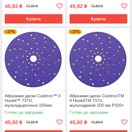
45,92
45,92
₴
₴
72,89 ₴
72,89 ₴
Купити
Купити
–37%
–37%
Абразивні диски Cubitron™ II
Абразивні диски CubitronTM
Hookit™ 737U,
II HookitTM 737U,
мультидырочные 150мм
мультидіркові 150 мм P320+
P80+
Готово до відправки
Готово до відправки
45,92
45,92
₴
₴
72,89 ₴
72,89 ₴