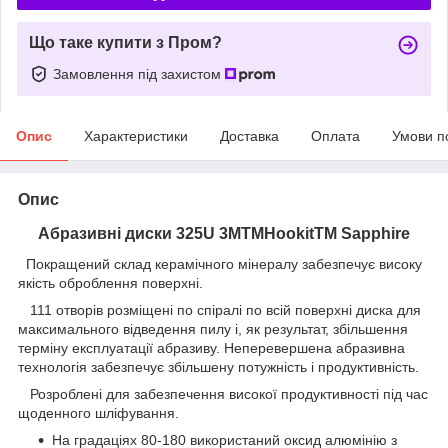
Що таке купити з Пром?
Замовлення під захистом
Опис
Характеристики
Доставка
Оплата
Умови п
Опис
Абразивні диски 325U 3MTMHookitTM Sapphire
Покращений склад керамічного мінералу забезпечує високу
якість оброблення поверхні.
111 отворів розміщені по спіралі по всій поверхні диска для
максимального відведення пилу і, як результат, збільшення
терміну експлуатації абразиву. Неперевершена абразивна
технологія забезпечує збільшену потужність і продуктивність.
Розроблені для забезпечення високої продуктивності під час
щоденного шліфування.
На градаціях 80-180 використаний оксид алюмінію з