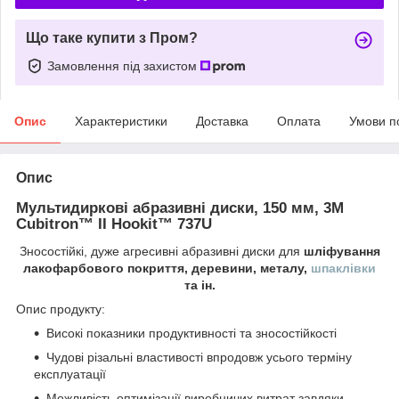
Що таке купити з Пром?
Замовлення під захистом
Опис
Характеристики
Доставка
Оплата
Умови п
Опис
Мультидиркові абразивні диски, 150 мм,
3M
Cubitron™ II Hookit™ 737U
Зносостійкі, дуже агресивні абразивні диски для
шліфування
лакофарбового покриття, деревини, металу,
шпаклівки
та ін.
Опис продукту:
Високі показники продуктивності та зносостійкості
Чудові різальні властивості впродовж усього терміну
експлуатації
Можливість оптимізації виробничих витрат завдяки