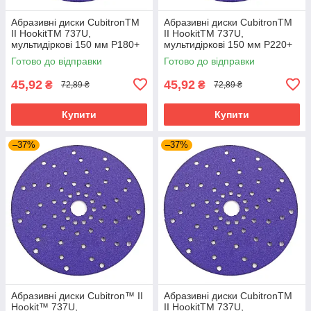
Абразивні диски CubitronTM
Абразивні диски CubitronTM
II HookitTM 737U,
II HookitTM 737U,
мультидіркові 150 мм P180+
мультидіркові 150 мм P220+
Готово до відправки
Готово до відправки
45,92
45,92
₴
₴
72,89 ₴
72,89 ₴
Купити
Купити
–37%
–37%
Абразивні диски Cubitron™ II
Абразивні диски CubitronTM
Hookit™ 737U,
II HookitTM 737U,