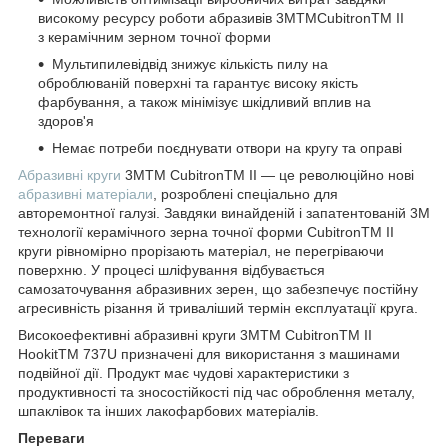
високому ресурсу роботи абразивів 3MTMCubitronTM II
з керамічним зерном точної форми
Мультипилевідвід знижує кількість пилу на
оброблюваній поверхні та гарантує високу якість
фарбування, а також мінімізує шкідливий вплив на
здоров'я
Немає потреби поєднувати отвори на кругу та оправі
Абразивні круги
3MTM CubitronTM II — це революційно нові
абразивні матеріали
, розроблені спеціально для
авторемонтної галузі. Завдяки винайденій і запатентованій 3М
технології керамічного зерна точної форми CubitronTM II
круги рівномірно прорізають матеріал, не перегріваючи
поверхню. У процесі шліфування відбувається
самозаточування абразивних зерен, що забезпечує постійну
агресивність різання й триваліший термін експлуатації круга.
Високоефективні абразивні круги 3MTM CubitronTM II
HookitTM 737U призначені для використання з машинами
подвійної дії. Продукт має чудові характеристики з
продуктивності та зносостійкості під час оброблення металу,
шпаклівок та інших лакофарбових матеріалів.
Переваги