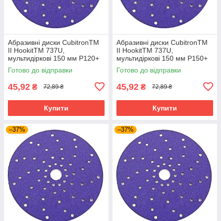
Абразивні диски CubitronTM
Абразивні диски CubitronTM
II HookitTM 737U,
II HookitTM 737U,
мультидіркові 150 мм P120+
мультидіркові 150 мм P150+
Готово до відправки
Готово до відправки
45,92
45,92
₴
₴
72,89 ₴
72,89 ₴
Купити
Купити
–37%
–37%