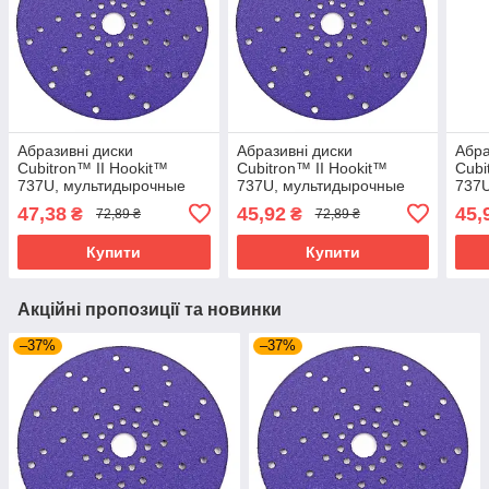
Абразивні диски
Абразивні диски
Абра
Cubitron™ II Hookit™
Cubitron™ II Hookit™
Cubi
737U, мультидырочные
737U, мультидырочные
737U
150мм P40+
150мм P80+
мм 
47,38
45,92
45,
₴
₴
72,89 ₴
72,89 ₴
Купити
Купити
Акційні пропозиції та новинки
–37%
–37%