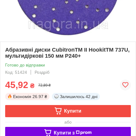
Абразивні диски CubitronTM II HookitTM 737U,
мультидіркові 150 мм P240+
Готово до відправки
Код: 51424
Роздріб
45,92
₴
72,89 ₴
Економія
26.97 ₴
Залишилось
42 дні
Купити
або
Купити з