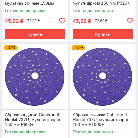
мультидырочные 150мм
мультидіркові 150 мм P320+
P80+
Готово до відправки
Готово до відправки
45,92
45,92
₴
₴
72,89 ₴
72,89 ₴
Купити
Купити
–37%
–37%
Абразивні диски Cubitron II
Абразивні диски Cubitron II
Hookit 737U, мультиотворні
Hookit 737U, мультиотворні
150 мм P600+
150 мм P1000+
Готово до відправки
Готово до відправки