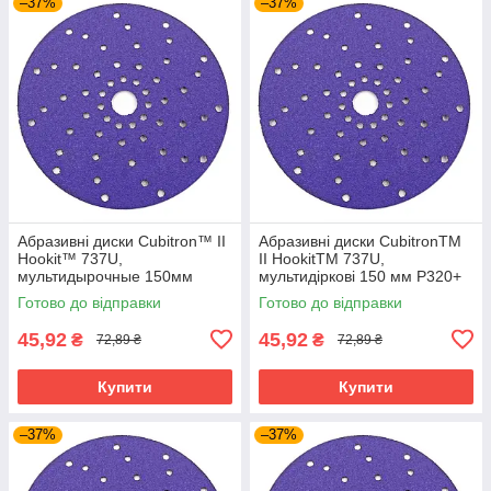
–37%
–37%
Абразивні диски Cubitron™ II
Абразивні диски CubitronTM
Hookit™ 737U,
II HookitTM 737U,
мультидырочные 150мм
мультидіркові 150 мм P320+
P80+
Готово до відправки
Готово до відправки
45,92
45,92
₴
₴
72,89 ₴
72,89 ₴
Купити
Купити
–37%
–37%