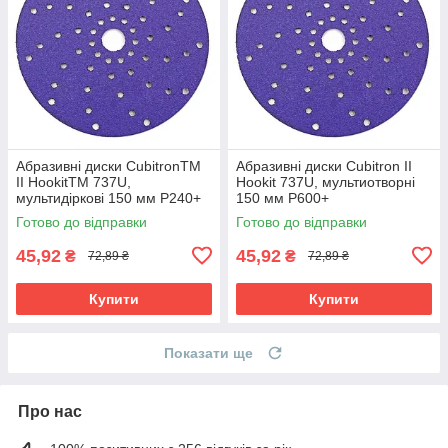
Абразивні диски CubitronTM
Абразивні диски Cubitron II
II HookitTM 737U,
Hookit 737U, мультиотворні
мультидіркові 150 мм P240+
150 мм P600+
Готово до відправки
Готово до відправки
45,92
45,92
₴
₴
72,89 ₴
72,89 ₴
Купити
Купити
Показати ще
Про нас