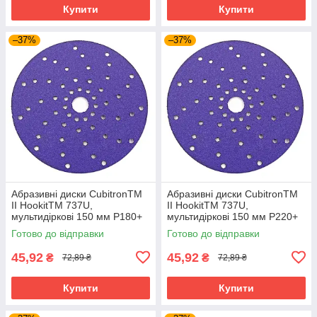
Купити
Купити
–37%
–37%
Абразивні диски CubitronTM
Абразивні диски CubitronTM
II HookitTM 737U,
II HookitTM 737U,
мультидіркові 150 мм P180+
мультидіркові 150 мм P220+
Готово до відправки
Готово до відправки
45,92
45,92
₴
₴
72,89 ₴
72,89 ₴
Купити
Купити