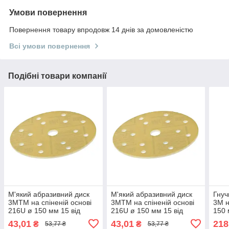
Умови повернення
Повернення товару впродовж 14 днів за домовленістю
Всі умови повернення
Подібні товари компанії
М'який абразивний диск
М'який абразивний диск
Гнуч
3MTM на спіненій основі
3MTM на спіненій основі
3M н
216U ø 150 мм 15 від
216U ø 150 мм 15 від
150
P400
P500
43,01
43,01
218
₴
₴
53,77 ₴
53,77 ₴