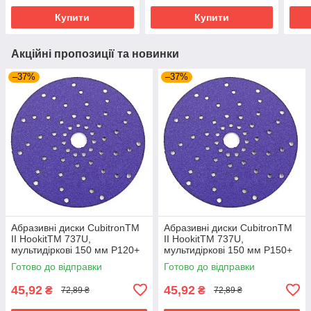
Купити
Купити
Акційні пропозиції та новинки
–37%
–37%
Абразивні диски CubitronTM
Абразивні диски CubitronTM
II HookitTM 737U,
II HookitTM 737U,
мультидіркові 150 мм P120+
мультидіркові 150 мм P150+
Готово до відправки
Готово до відправки
45,92
45,92
₴
₴
72,89 ₴
72,89 ₴