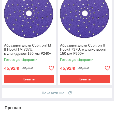
Абразивні диски CubitronTM
Абразивні диски Cubitron II
II HookitTM 737U,
Hookit 737U, мультиотворні
мультидіркові 150 мм P240+
150 мм P600+
Готово до відправки
Готово до відправки
45,92
45,92
₴
₴
72,89 ₴
72,89 ₴
Купити
Купити
Показати ще
Про нас