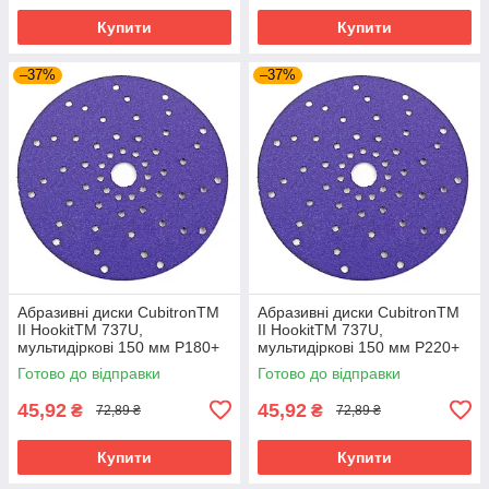
Купити
Купити
–37%
–37%
Абразивні диски CubitronTM
Абразивні диски CubitronTM
II HookitTM 737U,
II HookitTM 737U,
мультидіркові 150 мм P180+
мультидіркові 150 мм P220+
Готово до відправки
Готово до відправки
45,92
45,92
₴
₴
72,89 ₴
72,89 ₴
Купити
Купити