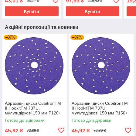
43,01
97,93
19,
₴
₴
53,77 ₴
119,42 ₴
Купити
Купити
Акційні пропозиції та новинки
–37%
–37%
Абразивні диски CubitronTM
Абразивні диски CubitronTM
II HookitTM 737U,
II HookitTM 737U,
мультидіркові 150 мм P120+
мультидіркові 150 мм P150+
Готово до відправки
Готово до відправки
45,92
45,92
₴
₴
72,89 ₴
72,89 ₴