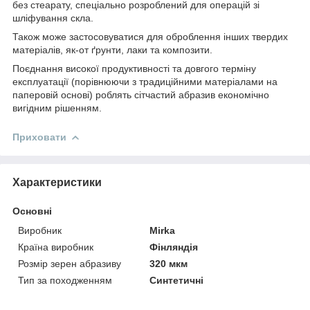
без стеарату, спеціально розроблений для операцій зі
шліфування скла.
Також може застосовуватися для оброблення інших твердих
матеріалів, як-от ґрунти, лаки та композити.
Поєднання високої продуктивності та довгого терміну
експлуатації (порівнюючи з традиційними матеріалами на
паперовій основі) роблять сітчастий абразив економічно
вигідним рішенням.
Приховати
Характеристики
Основні
Виробник
Mirka
Країна виробник
Фінляндія
Розмір зерен абразиву
320 мкм
Тип за походженням
Синтетичні