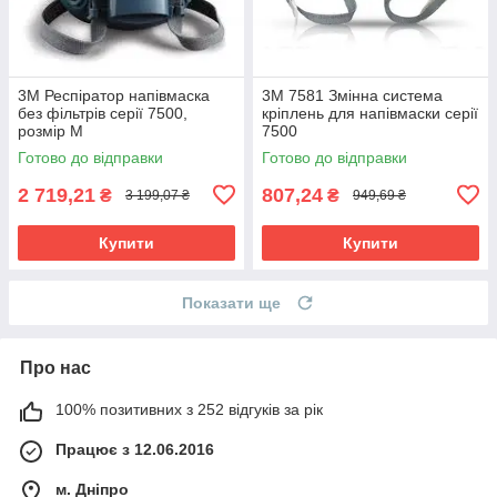
3М Респіратор напівмаска
3М 7581 Змінна система
без фільтрів серії 7500,
кріплень для напівмаски серії
розмір М
7500
Готово до відправки
Готово до відправки
2 719,21
807,24
₴
₴
3 199,07 ₴
949,69 ₴
Купити
Купити
Показати ще
Про нас
100% позитивних з 252 відгуків за рік
Працює з 12.06.2016
м. Дніпро