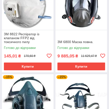
3М 8822 Респіратор із
клапаном FFP2 від
токсичного пилу
3M 6800 Маска повна.
Готово до відправки
Готово до відправки
145,01
9 885,05
₴
₴
170,60 ₴
11 629,47 ₴
Купити
Купити
–15%
–15%