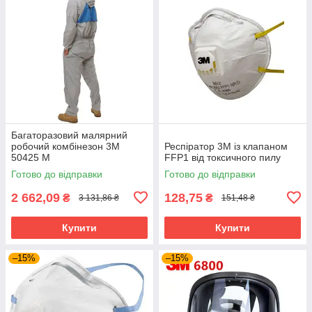
Багаторазовий малярний
робочий комбінезон 3M
Респіратор 3М із клапаном
50425 M
FFP1 від токсичного пилу
Готово до відправки
Готово до відправки
2 662,09
128,75
₴
₴
3 131,86 ₴
151,48 ₴
Купити
Купити
–15%
–15%