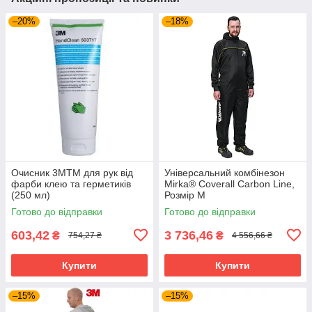
–20%
–18%
Очисник 3MTM для рук від
Універсальний комбінезон
фарби клею та герметиків
Mirka® Coverall Carbon Line,
(250 мл)
Розмір M
Готово до відправки
Готово до відправки
603,42
3 736,46
₴
₴
754,27 ₴
4 556,66 ₴
Купити
Купити
–15%
–15%