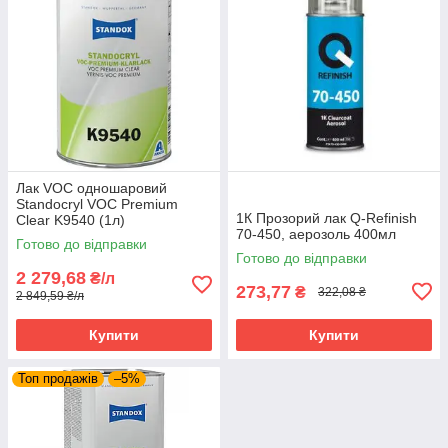
Лак VOC одношаровий
Standocryl VOC Premium
1К Прозорий лак Q-Refinish
Clear K9540 (1л)
70-450, аерозоль 400мл
Готово до відправки
Готово до відправки
2 279,68
₴/л
273,77
₴
322,08 ₴
2 849,59 ₴/л
Купити
Купити
Топ продажів
–5%