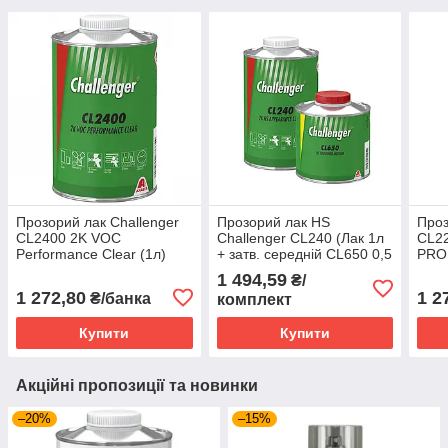
Прозорий лак Challenger
Прозорий лак HS
Проз
CL2400 2K VOC
Challenger CL240 (Лак 1л
CL2
Performance Clear (1л)
+ затв. середній CL650 0,5
PRO
л)
1 494,59
₴/
1 272,80
1 2
₴/банка
комплект
Купити
Купити
Акційні пропозиції та новинки
–20%
–15%