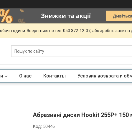
обочі години. Зверніться по тел: 050 372-12-07, або зробіть запит в
ги
О нас
Контакты
Условия возврата и об
Абразивні диски Hookit 255P+ 150 
Код:
50446