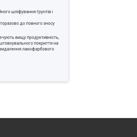
ного шліфування ґрунтів і
аторазово до повного зносу
печують вищу продуктивність,
дштовхувального покриття на
ь: видалення лакофарбового