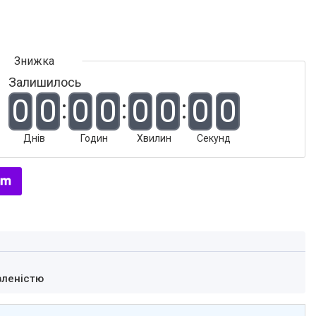
Залишилось
0
0
0
0
0
0
0
0
Днів
Годин
Хвилин
Секунд
вленістю