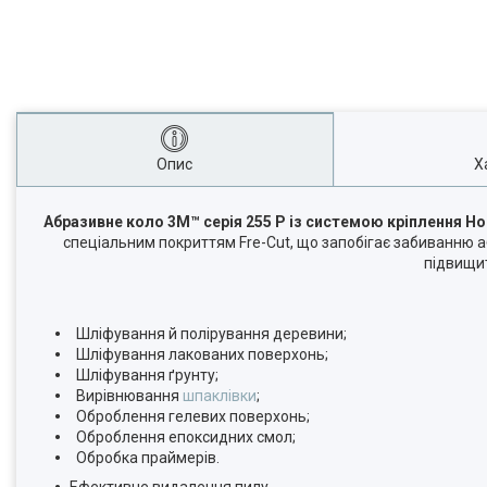
Опис
Х
Абразивне коло 3М™
серія 255 Р із системою кріплення
Ho
спеціальним покриттям Fre-Cut, що запобігає забиванню а
підвищит
Шліфування й полірування деревини;
Шліфування лакованих поверхонь;
Шліфування ґрунту;
Вирівнювання
шпаклівки
;
Оброблення гелевих поверхонь;
Оброблення епоксидних смол;
Обробка праймерів.