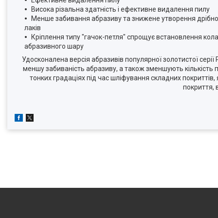
Ефективне видалення пилу
Висока різальна здатність і ефективне видалення пилу
Менше забивання абразиву та знижене утворення дрібного
лаків
Кріплення типу "гачок-петля" спрощує встановлення кол
абразивного шару
Удосконалена версія абразивів популярної золотистої серії
меншу забиваність абразиву, а також зменшують кількість 
тонких градаціях під час шліфування складних покриттів,
покриття, 