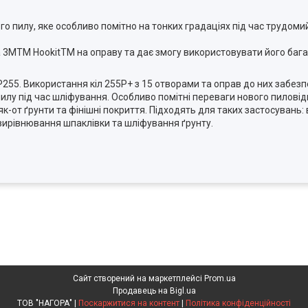
 пилу, яке особливо помітно на тонких градаціях під час трудомий
а 3MTM HookitTM на оправу та дає змогу використовувати його баг
 Р255. Використання кіл 255Р+ з 15 отворами та оправ до них забез
пилу під час шліфування. Особливо помітні переваги нового пилові
 як-от ґрунти та фінішні покриття. Підходять для таких застосуван
вирівнювання шпаклівки та шліфування ґрунту.
Сайт створений на маркетплейсі
Prom.ua
Продавець на Bigl.ua
ТОВ "НАГОРА" |
Поскаржитися на контент
|
Політика конфіденційності