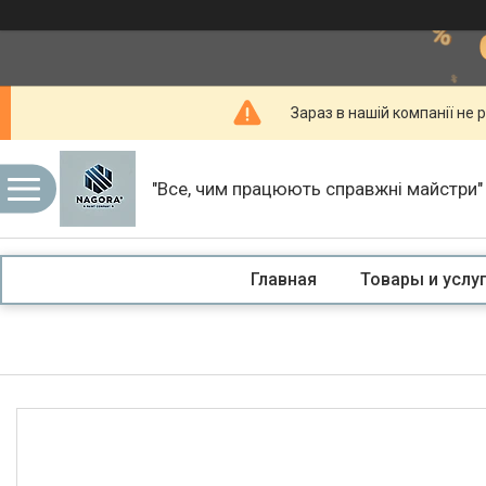
Зараз в нашій компанії не р
"Все, чим працюють справжні майстри"
Главная
Товары и услу