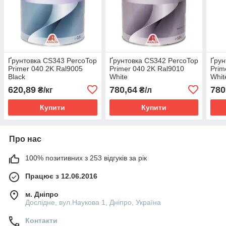
Ґрунтовка CS343 PercoTop
Ґрунтовка CS342 PercoTop
Ґрун
Primer 040 2K Ral9005
Primer 040 2K Ral9010
Prim
Black
White
Whit
620,89
780,64
780
₴/кг
₴/л
Купити
Купити
Про нас
100% позитивних з 253 відгуків за рік
Працює з 12.06.2016
м. Дніпро
Дослідне, вул.Наукова 1, Дніпро, Україна
Контакти