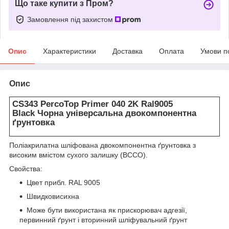
Що таке купити з Пром?
Замовлення під захистом
Опис
Характеристики
Доставка
Оплата
Умови п
Опис
CS343 PercoTop Primer 040 2K Ral9005
Black
Чорна універсальна двокомпонентна
ґрунтовка
Поліакрилатна шліфована двокомпонентна ґрунтовка з
високим вмістом сухого залишку (ВССО).
Свойства:
Цвет прибл. RAL 9005
Швидковисихна
Може бути використана як прискорювач адгезії,
первинний ґрунт і вторинний шліфувальний ґрунт