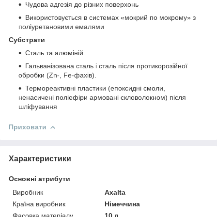
Чудова адгезія до різних поверхонь
Використовується в системах «мокрий по мокрому» з
поліуретановими емалями
Субстрати
Сталь та алюміній.
Гальванізована сталь і сталь після протикорозійної
обробки (Zn-, Fe-фахів).
Термореактивні пластики (епоксидні смоли,
ненасичені поліефіри армовані скловолокном) після
шліфування
Приховати
Характеристики
Основні атрибути
Виробник
Axalta
Країна виробник
Німеччина
Фасовка матеріалу
10 л