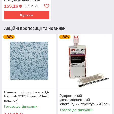
155,16
₴
189,21 ₴
Купити
Акційні пропозиції та новинки
–20%
–20%
Рушник поліпропіленові Q-
Ударостійкий,
Refinish 320*380мм (20шт/
двокомпонентний
пакунок)
епоксидний структурний клей
Готово до відправки
3M, 200 мл
Готово до відправки