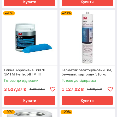
Купити
Купити
–20%
–20%
Глина Абразивна 38070
Герметик багатоцільовий 3M,
3MTM Perfect-ItTM III
бежевий, картридж 310 мл
Готово до відправки
Готово до відправки
3 527,87
1 127,02
₴
₴
4 409,84 ₴
1 408,77 ₴
Купити
Купити
–20%
–20%