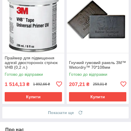
Праймер для підвищення
адгезії двосторонніх стрічок
Гнучкий гумовий ракель 3M™
VHB (0,2 л.)
Wetordry™ 70*108мм
Готово до відправки
Готово до відправки
1 514,13
207,21
₴
₴
1 892,66 ₴
259,01 ₴
Купити
Купити
Показати ще
Про нас