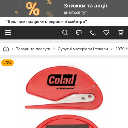
"Все, чим працюють справжні майстри"
Товари та послуги
Супутні матеріали і товари
2070 Н
–5%