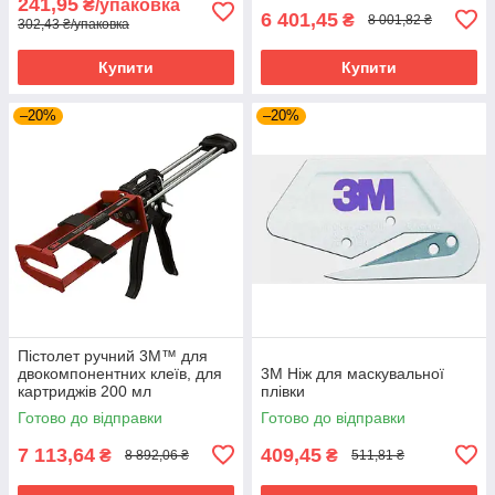
241,95
₴/упаковка
6 401,45
₴
8 001,82 ₴
302,43 ₴/упаковка
Купити
Купити
–20%
–20%
Пістолет ручний 3M™ для
двокомпонентних клеїв, для
3М Ніж для маскувальної
картриджів 200 мл
плівки
Готово до відправки
Готово до відправки
7 113,64
409,45
₴
₴
8 892,06 ₴
511,81 ₴