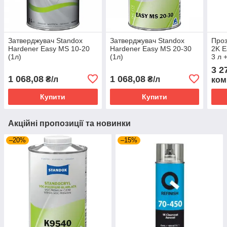
Затверджувач Standox
Затверджувач Standox
Проз
Hardener Easy MS 10-20
Hardener Easy MS 20-30
2K E
(1л)
(1л)
3 л 
л)
3 2
1 068,08
1 068,08
₴/л
₴/л
ком
Купити
Купити
Акційні пропозиції та новинки
–20%
–15%