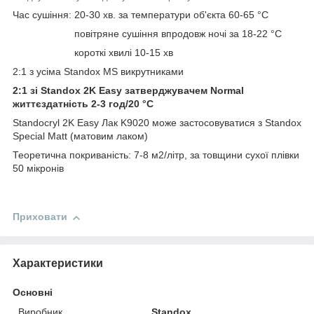
Час сушіння: 20-30 хв. за температури об'єкта 60-65 °C
повітряне сушіння впродовж ночі за 18-22 °C
короткі хвилі 10-15 хв
2:1 з усіма Standox MS викрутниками
2:1 зі Standox 2K Easy затверджувачем Normal
життєздатність 2-3 год/20 °C
Standocryl 2K Easy Лак K9020 може застосовуватися з Standox
Special Matt (матовим лаком)
Теоретична покриваність: 7-8 м2/літр, за товщини сухої плівки
50 мікронів
Приховати
Характеристики
Основні
Виробник
Standox