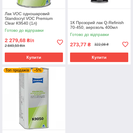
Лак VOC одношаровий
Standocryl VOC Premium
1К Прозорий лак Q-Refinish
Clear K9540 (1л)
70-450, аерозоль 400мл
Готово до відправки
Готово до відправки
2 279,68
₴/л
273,77
₴
322,08 ₴
2 849,59 ₴/л
Купити
Купити
Топ продажів
–5%