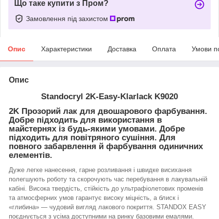
Що таке купити з Пром?
Замовлення під захистом
Опис
Характеристики
Доставка
Оплата
Умови п
Опис
Standocryl 2K-Easy-Klarlack K9020
2K Прозорий лак для двошарового фарбування.
Добре підходить для використання в
майстернях із будь-якими умовами. Добре
підходить для повітряного сушіння. Для
повного забарвлення й фарбування одиничних
елементів.
Дуже легке нанесення, гарне розливання і швидке висихання
полегшують роботу та скорочують час перебування в лакувальній
кабіні. Висока твердість, стійкість до ультрафіолетових променів
та атмосферних умов гарантує високу міцність, а блиск і
«глибина» — чудовий вигляд лакового покриття. STANDOX EASY
поєднується з усіма доступними на ринку базовими емалями.