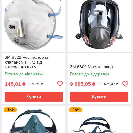
3М 8822 Респіратор із
клапаном FFP2 від
токсичного пилу
3M 6800 Маска повна.
Готово до відправки
Готово до відправки
145,01
9 885,05
₴
₴
170,60 ₴
11 629,47 ₴
Купити
Купити
–15%
–15%