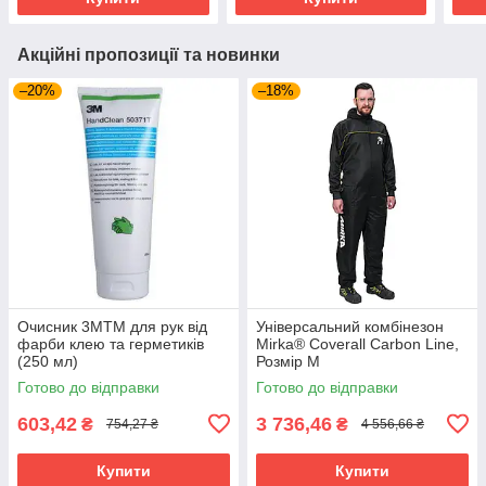
Акційні пропозиції та новинки
–20%
–18%
Очисник 3MTM для рук від
Універсальний комбінезон
фарби клею та герметиків
Mirka® Coverall Carbon Line,
(250 мл)
Розмір M
Готово до відправки
Готово до відправки
603,42
3 736,46
₴
₴
754,27 ₴
4 556,66 ₴
Купити
Купити