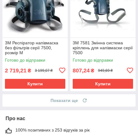
3М Респіратор напівмаска
3М 7581 Змінна система
без фільтрів серії 7500,
кріплень для напівмаски серії
розмір М
7500
Готово до відправки
Готово до відправки
2 719,21
807,24
₴
₴
3 199,07 ₴
949,69 ₴
Купити
Купити
Показати ще
Про нас
100% позитивних з 253 відгуків за рік