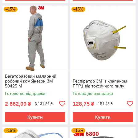
–15%
–15%
Багаторазовий малярний
робочий комбінезон 3M
Респіратор 3М із клапаном
50425 M
FFP1 від токсичного пилу
Готово до відправки
Готово до відправки
2 662,09
128,75
₴
₴
3 131,86 ₴
151,48 ₴
Купити
Купити
–15%
–15%