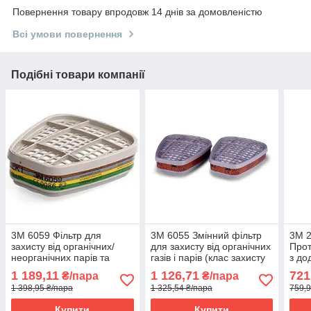
Повернення товару впродовж 14 днів за домовленістю
Всі умови повернення
Подібні товари компанії
3M 6059 Фільтр для
3М 6055 Змінний фільтр
3M 
захисту від органічних/
для захисту від органічних
Прот
неорганічних парів та
газів і парів (клас захисту
з до
аміаку (клас захисту
A2), для масок серії 6000
орга
1 189,11
1 126,71
721
₴/пара
₴/пара
ABEK1)
респ
1 398,95 ₴/пара
1 325,54 ₴/пара
759,9
/750
Купити
Купити