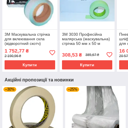
3M Маскувальна стрічка
3M 3030 Професійна
Пне
для вклеювання скла
малярська (маскувальна)
шліф
(відворотний скотч)
стрічка 50 мм x 50 м
для 
козирок 10 мм
335
1 752,77
16 
₴
308,53
₴
385,67 ₴
2 190,96 ₴
20 57
Купити
Купити
Акційні пропозиції та новинки
–30%
–25%