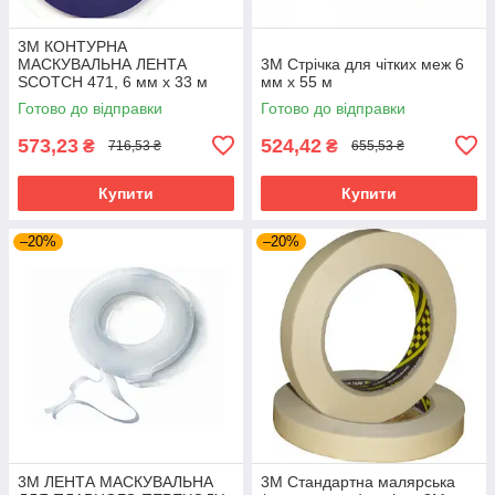
3M КОНТУРНА
МАСКУВАЛЬНА ЛЕНТА
3М Стрічка для чітких меж 6
SCOTCH 471, 6 мм х 33 м
мм х 55 м
Готово до відправки
Готово до відправки
573,23
524,42
₴
₴
716,53 ₴
655,53 ₴
Купити
Купити
–20%
–20%
3M ЛЕНТА МАСКУВАЛЬНА
3M Стандартна малярська