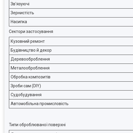
Зв'язуючі
Зернистість
Насипка
Сектори застосування
Кузовний ремонт
Будівництво й декор
Деревооброблення
Металооброблення
Обробка композитів
Зроби сам (DIY)
Судобудування
Автомобільна промисловість
Типи оброблюваної поверхні