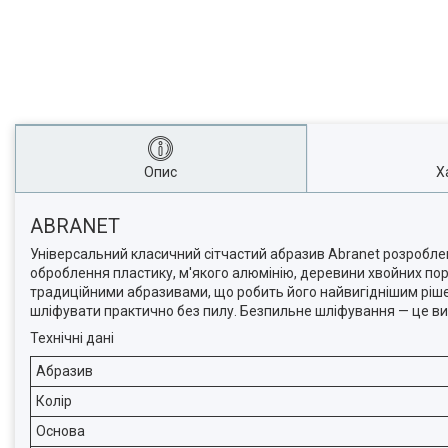
Опис
Х
ABRANET
Універсальний класичний сітчастий абразив Abranet розроблен
оброблення пластику, м'якого алюмінію, деревини хвойних порід
традиційними абразивами, що робить його найвигіднішим рішен
шліфувати практично без пилу. Безпильне шліфування — це вис
Технічні дані
Абразив
Колір
Основа