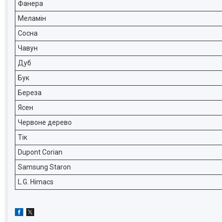
Фанера
Меламін
Сосна
Чавун
Дуб
Бук
Береза
Ясен
Червоне дерево
Тік
Dupont Corian
Samsung Staron
L.G. Himacs