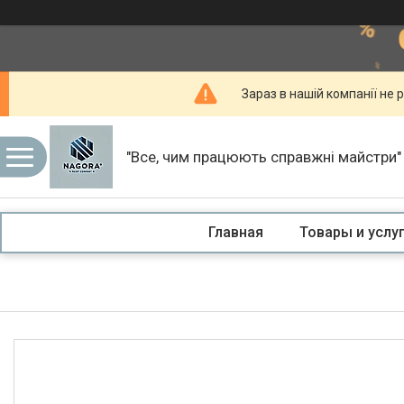
Зараз в нашій компанії не р
"Все, чим працюють справжні майстри"
Главная
Товары и услу