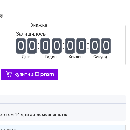
 ₴
Залишилось
0
0
0
0
0
0
0
0
Днів
Годин
Хвилин
Секунд
Купити з
ротягом 14 днів
за домовленістю