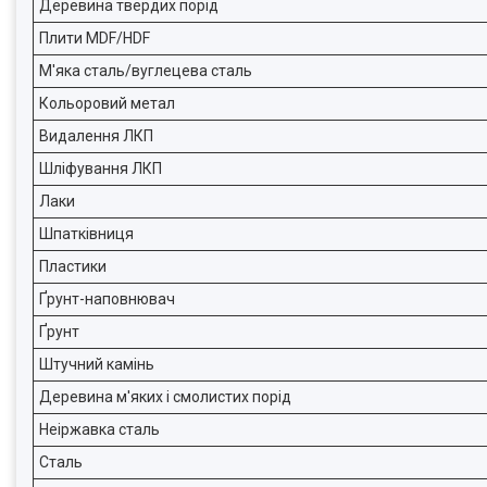
Деревина твердих порід
Плити MDF/HDF
М'яка сталь/вуглецева сталь
Кольоровий метал
Видалення ЛКП
Шліфування ЛКП
Лаки
Шпатківниця
Пластики
Ґрунт-наповнювач
Ґрунт
Штучний камінь
Деревина м'яких і смолистих порід
Неіржавка сталь
Сталь