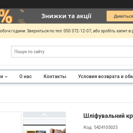
обочі години. Зверніться по тел: 050 372-12-07, або зробіть запит в
ги
О нас
Контакты
Условия возврата и об
Шліфувальний кру
Код:
5424105025