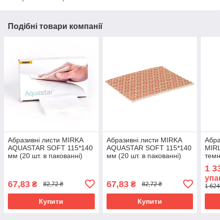
Подібні товари компанії
Абразивні листи MIRKA
Абразивні листи MIRKA
Абра
AQUASTAR SOFT 115*140
AQUASTAR SOFT 115*140
MIRL
мм (20 шт. в пакованні)
мм (20 шт. в пакованні)
темн
P2000
P400
шт./п
1 3
упа
67,83
67,83
₴
₴
82,72 ₴
82,72 ₴
1 624
Купити
Купити