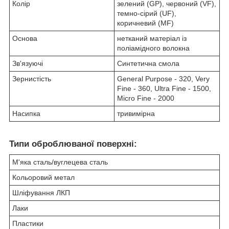
Колір
зелений (GP), червоний (VF),
темно-сірий (UF),
коричневий (MF)
Основа
нетканий матеріал із
поліамідного волокна
Зв'язуючі
Синтетична смола
Зернистість
General Purpose - 320, Very
Fine - 360, Ultra Fine - 1500,
Micro Fine - 2000
Насипка
тривимірна
Типи оброблюваної поверхні:
М'яка сталь/вуглецева сталь
Кольоровий метал
Шліфування ЛКП
Лаки
Пластики