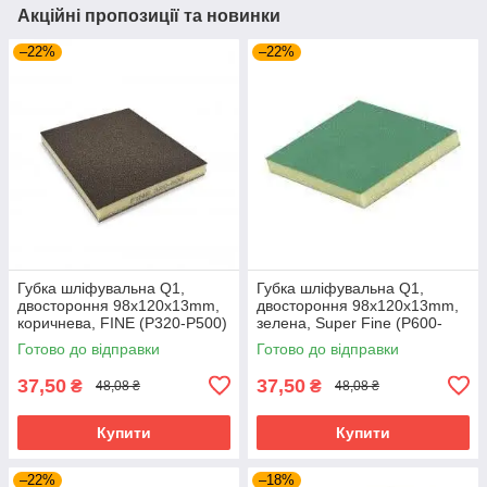
Акційні пропозиції та новинки
–22%
–22%
Губка шліфувальна Q1,
Губка шліфувальна Q1,
двостороння 98x120x13mm,
двостороння 98x120x13mm,
коричнева, FINE (Р320-P500)
зелена, Super Fine (Р600-
1000)
Готово до відправки
Готово до відправки
37,50
37,50
₴
₴
48,08 ₴
48,08 ₴
Купити
Купити
–22%
–18%