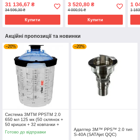
1000
31 136,67
3 520,80
1 0
₴
₴
34 596,30 ₴
4 000,91 ₴
1 183
Купити
Купити
Акційні пропозиції та новинки
–20%
–20%
Система 3MTM PPSTM 2.0
650 мл 125 мк (50 склянок +
50 кришок + 32 ковпачки +
жорсткий бачок)
Адаптер 3M™ PPS™ 2.0 тип
Готово до відправки
S-40A (SATAjet QQC)