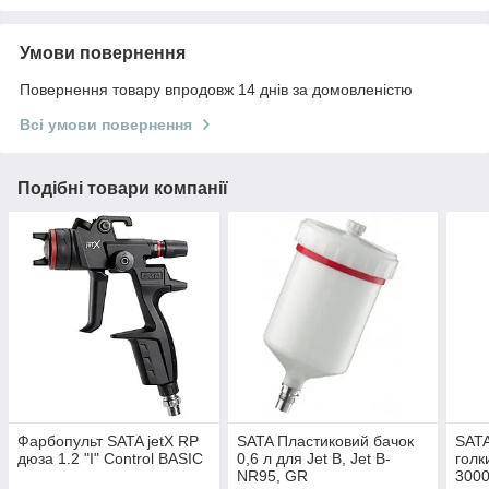
Умови повернення
Повернення товару впродовж 14 днів за домовленістю
Всі умови повернення
Подібні товари компанії
Фарбопульт SATA jetX RP
SATA Пластиковий бачок
SATA
дюза 1.2 "I" Control BASIC
0,6 л для Jet B, Jet B-
голк
NR95, GR
3000,