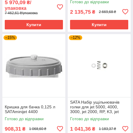
5 970,09
Готово до відправки
₴/
упаковка
2 135,75
₴
2 669,68 ₴
7 462,61 ₴/упаковка
Купити
Купити
–15%
–12%
SATA Набір ущільнювачів
Кришка для бачка 0,125 л
голки для jet 5000, 4000,
SATAminijet 4400
3000, jet 2000, RP, K3, jet
1000, jet 100 і KLC
Готово до відправки
Готово до відправки
908,31
1 041,36
₴
₴
1 068,60 ₴
1 183,37 ₴