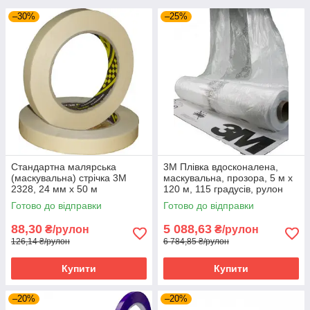
–30%
–25%
Стандартна малярська
3M Плівка вдосконалена,
(маскувальна) стрічка 3M
маскувальна, прозора, 5 м х
2328, 24 мм x 50 м
120 м, 115 градусів, рулон
Готово до відправки
Готово до відправки
88,30
5 088,63
₴/рулон
₴/рулон
126,14 ₴/рулон
6 784,85 ₴/рулон
Купити
Купити
–20%
–20%