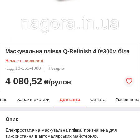
Маскувальна плівка Q-Refinish 4.0*300м біла
Немає в наявності
Код: 10-155-4300
Роздріб
4 080,52
₴/рулон
пис
Характеристики
Доставка
Оплата
Умови пове
Опис
Електростатична маскувальна плівка, призначена для
використання в автомалярських майстернях.