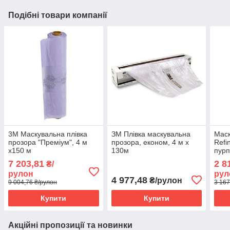
Подібні товари компанії
3M Маскувальна плівка
ЗМ Плівка маскувальна
Маск
прозора "Преміум", 4 м
прозора, економ, 4 м х
Refi
х150 м
130м
пур
7 203,81
2 8
₴/
рулон
рул
4 977,48
₴/рулон
9 004,76 ₴/рулон
3 167
Купити
Купити
Акційні пропозиції та новинки