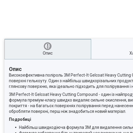
Опис
Х
Опис
Високоефективна поліроль 3M Perfect-It Gelcoat Heavy Cutting
поверхні гелькоуту. Один з найбільш швидкорізальних продукті
глянсову поверхню, яка ідеально підходить для полірування і 
3M Perfect-It Gelcoat Heavy Cutting Compound - один із найпро
формула преміум-класу швидко видаляє сильне окислення, вив
покриття - на багатьох поверхнях полірування перед нанесенн
обробляти поверхні, перш ніж знадобиться новий матеріал.
Подробиці
Найбільш швидкодіюча формула 3M для видалення сильно