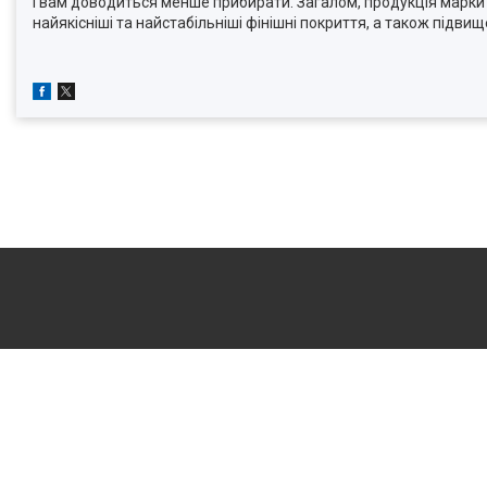
і вам доводиться менше прибирати. Загалом, продукція марки P
найякісніші та найстабільніші фінішні покриття, а також підв