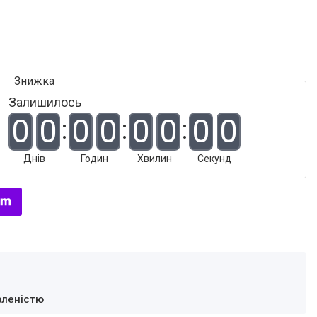
Залишилось
0
0
0
0
0
0
0
0
Днів
Годин
Хвилин
Секунд
вленістю