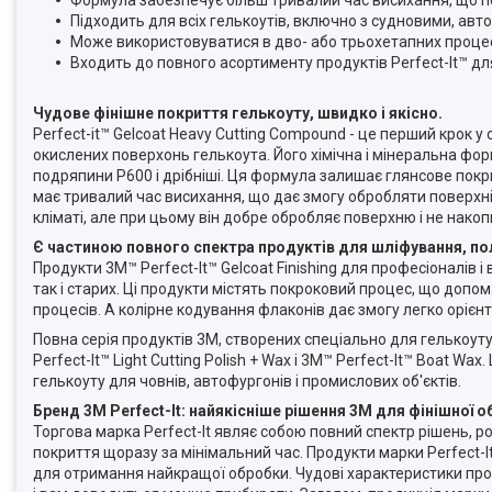
Формула забезпечує більш тривалий час висихання, що п
Підходить для всіх гелькоутів, включно з судновими, ав
Може використовуватися в дво- або трьохетапних процес
Входить до повного асортименту продуктів Perfect-It™ дл
Чудове фінішне покриття гелькоуту, швидко і якісно.
Perfect-it™ Gelcoat Heavy Cutting Compound - це перший крок 
окислених поверхонь гелькоута. Його хімічна і мінеральна фо
подряпини P600 і дрібніші. Ця формула залишає глянсове покри
має тривалий час висихання, що дає змогу обробляти поверхні
кліматі, але при цьому він добре обробляє поверхню і не накоп
Є частиною повного спектра продуктів для шліфування, полі
Продукти 3M™ Perfect-It™ Gelcoat Finishing для професіоналів і
так і старих. Ці продукти містять покроковий процес, що допо
процесів. А колірне кодування флаконів дає змогу легко орієнт
Повна серія продуктів 3М, створених спеціально для гелькоуту
Perfect-It™ Light Cutting Polish + Wax і 3M™ Perfect-It™ Boat 
гелькоуту для човнів, автофургонів і промислових об'єктів.
Бренд 3M Perfect-It: найякісніше рішення 3M для фінішної 
Торгова марка Perfect-It являє собою повний спектр рішень, 
покриття щоразу за мінімальний час. Продукти марки Perfect-I
для отримання найкращої обробки. Чудові характеристики про