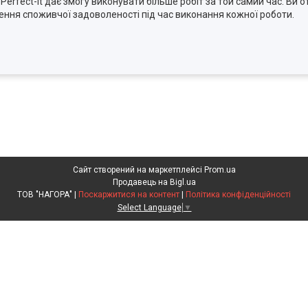
erfect-It дає змогу виконувати більше робіт за той самий час. Ви 
ищення споживчої задоволеності під час виконання кожної роботи.
Сайт створений на маркетплейсі
Prom.ua
Продавець на Bigl.ua
ТОВ "НАГОРА" |
Поскаржитися на контент
|
Політика конфіденційності
Select Language
▼