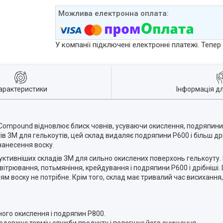
У компанії підключені електронні платежі. Тепе
арактеристики
Інформація д
 Compound відновлює блиск човнів, усуваючи окислення, подряпини,
в 3M для гелькоутів, цей склад видаляє подряпини P600 і більш др
нанесення воску.
дуктивніших складів 3M для сильно окислених поверхонь гелькоуту. 
ітрювання, потьмяніння, крейдування і подряпини P600 і дрібніші
ям воску не потрібне. Крім того, склад має тривалий час висихання
го окислення і подряпин P800.