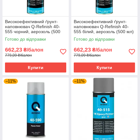
Високоефективний ґрунт-
Високоефективний ґрунт-
наповнювач Q-Refinish 40-
наповнювач Q-Refinish 40-
555 чорний, аерозоль (500
555 білий, аерозоль (500 мл)
мл)
Готово до відправки
Готово до відправки
662,23
662,23
₴/балон
₴/балон
779,09 ₴/балон
779,09 ₴/балон
Купити
Купити
–11%
–11%