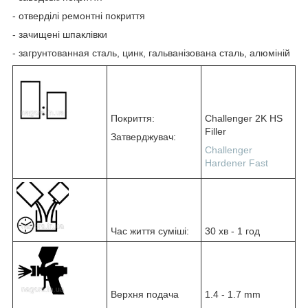
- отверділі ремонтні покриття
- зачищені шпаклівки
- загрунтованная сталь, цинк, гальванізована сталь, алюміній
Покриття:
Challenger 2K HS
Filler
Затверджувач:
Challenger
Hardener Fast
Час життя суміші:
30 хв - 1 год
Верхня подача
1.4 - 1.7 mm