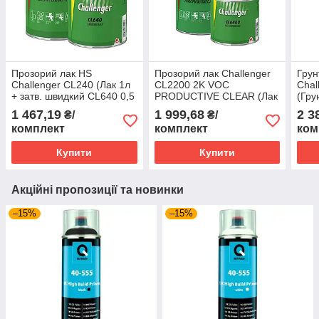
Прозорий лак HS
Прозорий лак Challenger
Грун
Challenger CL240 (Лак 1л
CL2200 2K VOC
Chal
+ затв. швидкий CL640 0,5
PRODUCTIVE CLEAR (Лак
(Гру
л)
1л + затв. швидкий
CL64
1 467,19
1 999,68
2 3
₴/
₴/
CL6400 0,5л)
комплект
комплект
ком
Купити
Купити
Акційні пропозиції та новинки
–15%
–15%