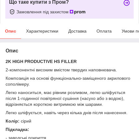
Що таке купити з Пром?
Замовлення під захистом
Опис
Характеристики
Доставка
Оплата
Умови п
Опис
2K HIGH PRODUCTIVE HS FILLER
2-компонентні високим вмістом твердих наповнювача.
Композиція на основі функціонально-заміщеного акрилового
сополімеру.
Легко наноситься, має рівним розливом,
легко шліфується
після 1-годинної повітряної сушіння (насухо або з водою),
відрізняється короткою витримкою між шарами.
Легко шліфується, навіть через кілька днів після нанесення.
Колір:
сірий
Підкладка:
- заводські покриття