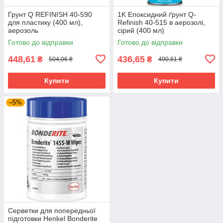
Грунт Q REFINISH 40-590
1K Епоксидний ґрунт Q-
для пластику (400 мл),
Refinish 40-515 в аерозолі,
аерозоль
сірий (400 мл)
Готово до відправки
Готово до відправки
448,61
436,65
₴
₴
504,06 ₴
490,61 ₴
Купити
Купити
–5%
Серветки для попередньої
підготовки Henkel Bonderite