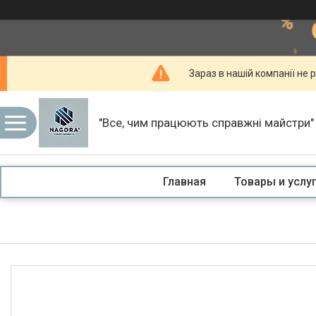
Зараз в нашій компанії не р
"Все, чим працюють справжні майстри"
Главная
Товары и услу