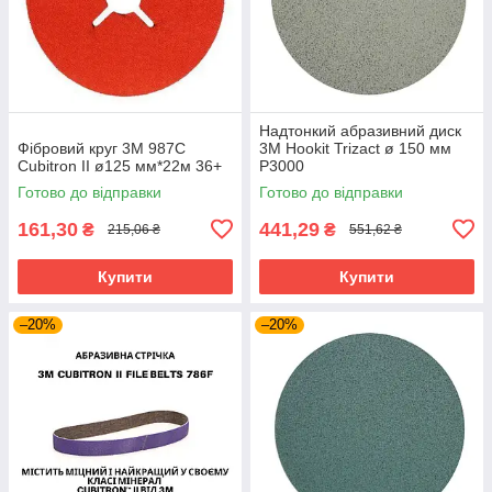
Надтонкий абразивний диск
Фібровий круг 3M 987C
3M Hookit Trizact ø 150 мм
Cubitron II ø125 мм*22м 36+
P3000
Готово до відправки
Готово до відправки
161,30
441,29
₴
₴
215,06 ₴
551,62 ₴
Купити
Купити
–20%
–20%