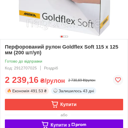
Перфорований рулон Goldflex Soft 115 x 125
мм (200 шт/уп)
Готово до відправки
Код: 2912707025
Роздріб
2 239,16
₴/рулон
2 730,69 ₴/рулон
Економія
491.53 ₴
Залишилось
43 дні
Купити
або
Купити з