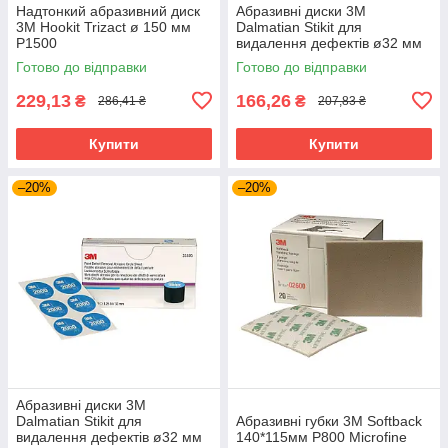
Надтонкий абразивний диск
Абразивні диски 3M
3M Hookit Trizact ø 150 мм
Dalmatian Stikit для
P1500
видалення дефектів ø32 мм
P1500 (6 шт.)
Готово до відправки
Готово до відправки
229,13
166,26
₴
₴
286,41 ₴
207,83 ₴
Купити
Купити
–20%
–20%
Абразивні диски 3M
Dalmatian Stikit для
Абразивні губки 3M Softback
видалення дефектів ø32 мм
140*115мм P800 Microfine