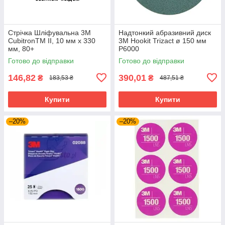
Стрічка Шліфувальна 3M
Надтонкий абразивний диск
CubitronTM II, 10 мм x 330
3M Hookit Trizact ø 150 мм
мм, 80+
P6000
Готово до відправки
Готово до відправки
146,82
390,01
₴
₴
183,53 ₴
487,51 ₴
Купити
Купити
–20%
–20%