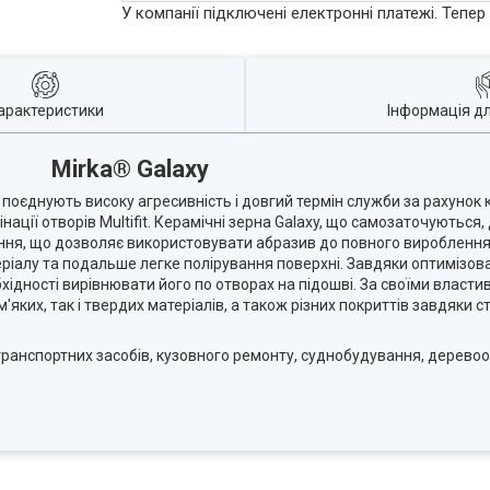
У компанії підключені електронні платежі. Тепе
арактеристики
Інформація д
Mirka® Galaxy
що поєднують високу агресивність і довгий термін служби за рахунок
нації отворів Multifit. Керамічні зерна Galaxy, що самозаточуютьс
ання, що дозволяє використовувати абразив до повного вироблення 
алу та подальше легке полірування поверхні. Завдяки оптимізованій
ідності вирівнювати його по отворах на підошві. За своїми властив
ких, так і твердих матеріалів, а також різних покриттів завдяки ст
ранспортних засобів, кузовного ремонту, суднобудування, деревооб