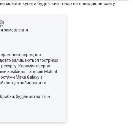
р ви можете купити будь-який товар не покидаючи сайту.
ля замовлення
 керамічних зерен, що
я, довго залишаються гострими
ресурсу. Керамічні зерна
 комбінації отворів Multifit
остями Mirka Galaxy є
ійкості до забивання та
робки, будівництва та ін.