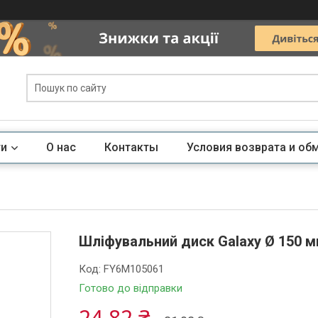
ги
О нас
Контакты
Условия возврата и об
Шліфувальний диск Galaxy Ø 150 мм 
Код:
FY6M105061
Готово до відправки
24,82 ₴