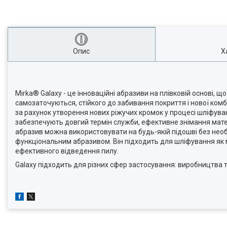
Опис
Х
Mirka® Galaxy - це інноваційні абразиви на плівковій основі, 
самозаточуються, стійкого до забивання покриття і нової комбі
за рахунок утворення нових ріжучих кромок у процесі шліфув
забезпечують довгий термін служби, ефективне знімання матері
абразив можна використовувати на будь-якій підошві без необх
функціональним абразивом. Він підходить для шліфування як м'я
ефективного відведення пилу.
Galaxy підходить для різних сфер застосування: виробництва т