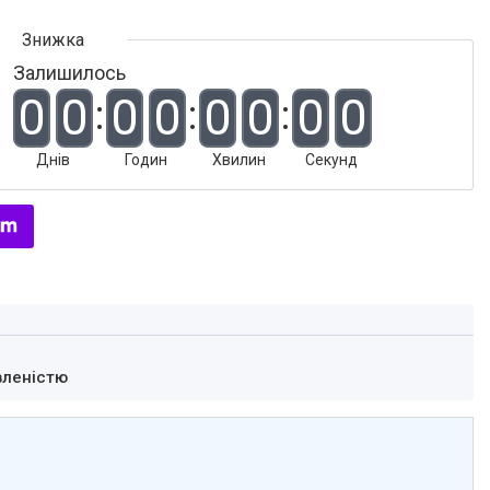
Залишилось
0
0
0
0
0
0
0
0
Днів
Годин
Хвилин
Секунд
вленістю