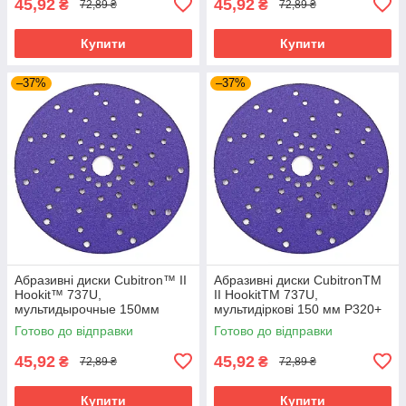
45,92
45,92
₴
₴
72,89 ₴
72,89 ₴
Купити
Купити
–37%
–37%
Абразивні диски Cubitron™ II
Абразивні диски CubitronTM
Hookit™ 737U,
II HookitTM 737U,
мультидырочные 150мм
мультидіркові 150 мм P320+
P80+
Готово до відправки
Готово до відправки
45,92
45,92
₴
₴
72,89 ₴
72,89 ₴
Купити
Купити