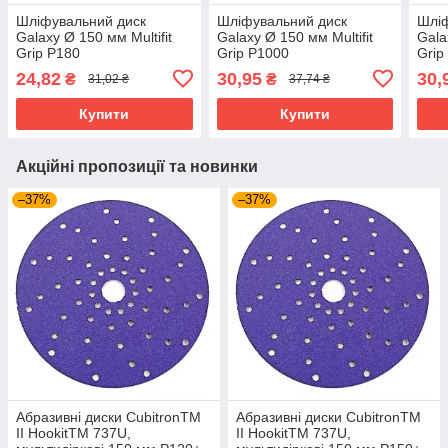
Шліфувальний диск
Шліфувальний диск
Шліф
Galaxy Ø 150 мм Multifit
Galaxy Ø 150 мм Multifit
Gala
Grip P180
Grip P1000
Grip
24,82
30,95
30,
₴
₴
31,02 ₴
37,74 ₴
Купити
Купити
Акційні пропозиції та новинки
–37%
–37%
Абразивні диски CubitronTM
Абразивні диски CubitronTM
II HookitTM 737U,
II HookitTM 737U,