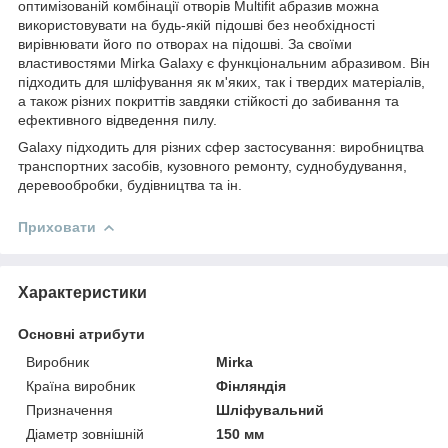
оптимізованій комбінації отворів Multifit абразив можна
використовувати на будь-якій підошві без необхідності
вирівнювати його по отворах на підошві. За своїми
властивостями Mirka Galaxy є функціональним абразивом. Він
підходить для шліфування як м'яких, так і твердих матеріалів,
а також різних покриттів завдяки стійкості до забивання та
ефективного відведення пилу.
Galaxy підходить для різних сфер застосування: виробництва
транспортних засобів, кузовного ремонту, суднобудування,
деревообробки, будівництва та ін.
Приховати
Характеристики
Основні атрибути
Виробник
Mirka
Країна виробник
Фінляндія
Призначення
Шліфувальний
Діаметр зовнішній
150 мм