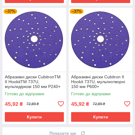
–37%
–37%
Абразивні диски CubitronTM
Абразивні диски Cubitron II
II HookitTM 737U,
Hookit 737U, мультиотворні
мультидіркові 150 мм P240+
150 мм P600+
Готово до відправки
Готово до відправки
45,92
45,92
₴
₴
72,89 ₴
72,89 ₴
Купити
Купити
Показати ще