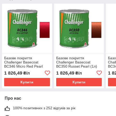
Базове покриття
Базове покриття
Базо
Challenger Basecoat
Challenger Basecoat
Chal
BC346 Micro Red Pearl
BC350 Russet Pearl (1л)
BC34
(1л)
1 826,49
1 826,49
1 8
₴/л
₴/л
Купити
Купити
Про нас
100% позитивних з 252 відгуків за рік