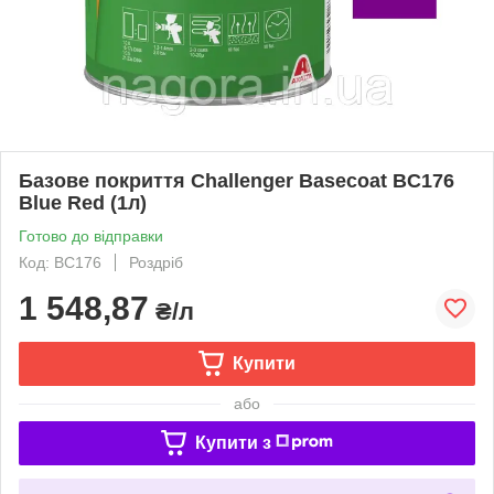
Базове покриття Challenger Basecoat BC176
Blue Red (1л)
Готово до відправки
Код: BC176
Роздріб
1 548,87
₴/л
Купити
або
Купити з