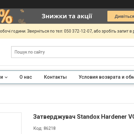
обочі години. Зверніться по тел: 050 372-12-07, або зробіть запит в
ги
О нас
Контакты
Условия возврата и об
Затверджувач Standox Hardener VO
Код:
86218