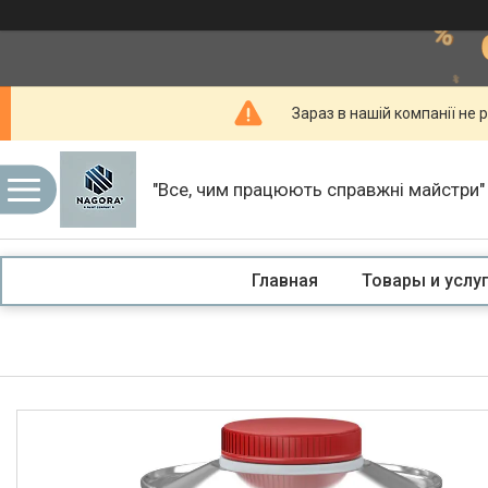
Зараз в нашій компанії не р
"Все, чим працюють справжні майстри"
Главная
Товары и услу