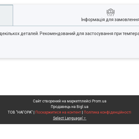
Інформація для замовленн
декількох деталей. Рекомендований для застосування при температу
Сайт створений на маркетплейсі
Prom.ua
Продавець на Bigl.ua
ТОВ "НАГОРА" |
Поскаржитися на контент
|
Політика конфіденційності
Select Language
▼