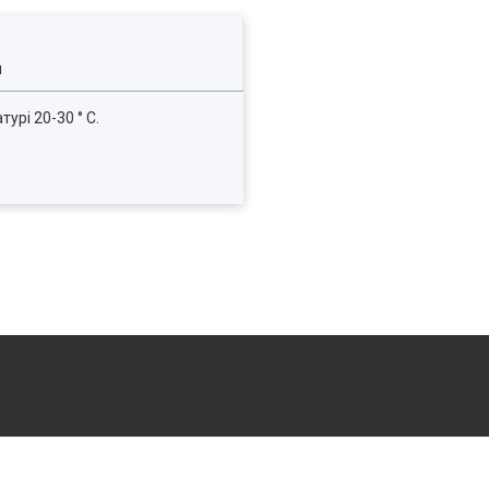
я
рі 20-30 ° C.