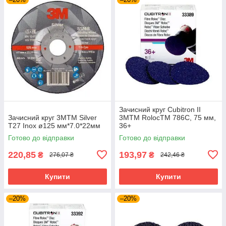
Зачисний круг Cubitron II
Зачисний круг 3MTM Silver
3MTM RolocTM 786C, 75 мм,
T27 Inox ø125 мм*7.0*22мм
36+
Готово до відправки
Готово до відправки
220,85
193,97
₴
₴
276,07 ₴
242,46 ₴
Купити
Купити
–20%
–20%