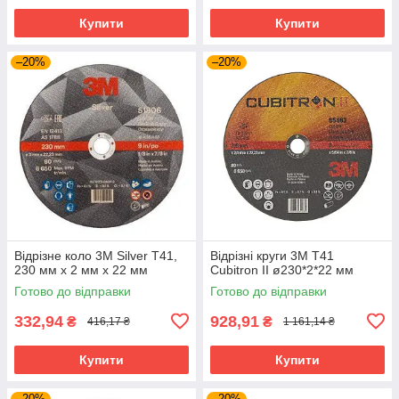
Купити
Купити
–20%
–20%
Відрізне коло 3M Silver T41,
Відрізні круги 3M T41
230 мм х 2 мм х 22 мм
Cubitron II ø230*2*22 мм
Готово до відправки
Готово до відправки
332,94
928,91
₴
₴
416,17 ₴
1 161,14 ₴
Купити
Купити
–20%
–20%