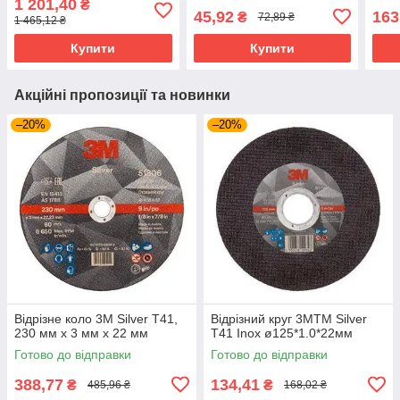
1 201,40
₴
45,92
163
₴
72,89 ₴
1 465,12 ₴
Купити
Купити
Акційні пропозиції та новинки
–20%
–20%
Відрізне коло 3M Silver T41,
Відрізний круг 3MTM Silver
230 мм х 3 мм х 22 мм
T41 Inox ø125*1.0*22мм
Готово до відправки
Готово до відправки
388,77
134,41
₴
₴
485,96 ₴
168,02 ₴