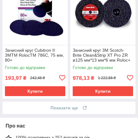
Зачисний круг Cubitron II
Зачисний круг 3M Scotch-
3MTM RolocTM 786C, 75 мм,
Brite Clean&Strip XT Pro ZR
80+
ø125 мм*13 мм*6 мм Roloc+
Готово до відправки
Готово до відправки
193,97
978,13
₴
₴
242,46 ₴
1 222,66 ₴
Купити
Купити
Показати ще
Про нас
100% позитивних з 252 відгуків за рік