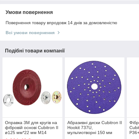
Умови повернення
Повернення товару впродовж 14 днів за домовленістю
Всі умови повернення
Подібні товари компанії
Оправка 3M для кругів на
Абразивні диски Cubitron II
Фібр
фібровій основі Cubitron II
Hookit 737U,
Cubi
ø125 мм*22 мм М14
мультиотворні 150 мм
Р36
ребриста
P600+