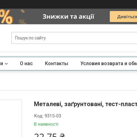
ги
О нас
Контакты
Условия возврата и об
Металеві, заґрунтовані, тест-плас
Код:
9315-03
В наявності
22,75 ₴