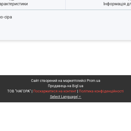
арактеристики
Інформація д
но-сіра
Сайт створений на маркетплейсі
Prom.ua
Продавець на Bigl.ua
ТОВ "НАГОРА" |
Поскаржитися на контент
|
Політика конфіденційності
Select Language
▼