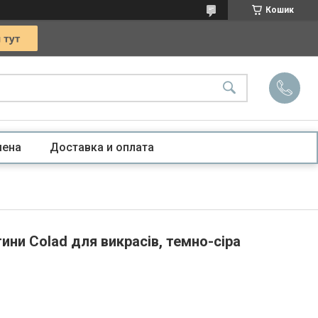
Кошик
мена
Доставка и оплата
тини Colad для викрасів, темно-сіра