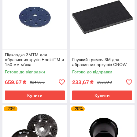
Підкладка 3MTM для
абразивних кругів HookitTM ø
Гнучкий тримач 3M для
150 мм м'яка
абразивних аркушів CROW
Готово до відправки
Готово до відправки
659,67
233,67
₴
₴
824,58 ₴
292,09 ₴
Купити
Купити
–20%
–20%