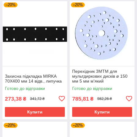
–20%
–20%
Перехідник 3MTM для
Захисна підкладка MIRKA
мультдиркових дисків ø 150
70X400 мм 14 відв., липучка
мм 5 мм м'який
Готово до відправки
Готово до відправки
273,38
785,81
₴
₴
341,72 ₴
982,26 ₴
Купити
Купити
–20%
–20%