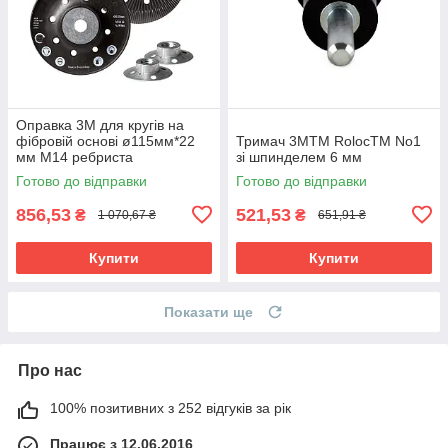
Оправка 3M для кругів на
фібровій основі ø115мм*22
Тримач 3MTM RolocTM No1
мм М14 ребриста
зі шпинделем 6 мм
Готово до відправки
Готово до відправки
856,53
521,53
₴
₴
1 070,67 ₴
651,91 ₴
Купити
Купити
Показати ще
Про нас
100% позитивних з 252 відгуків за рік
Працює з 12.06.2016