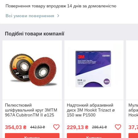
Повернення товару впродовж 14 днів за домовленістю
Всі умови повернення
Подібні товари компанії
Пелюстковий
Надтонкий абразивний
Мул
шліфувальний круг 3MTM
диск 3M Hookit Trizact ø
абра
967A CubitronTM II ø125
150 мм P1500
Hook
мм*22 мм 60+ конічний
мм 
354,03
229,13
37,
₴
₴
442,53 ₴
286,41 ₴
Купити
Купити