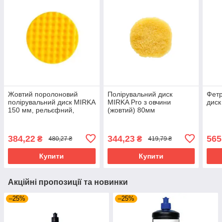
Жовтий поролоновий
Полірувальний диск
Фетр
полірувальний диск MIRKA
MIRKA Pro з овчини
диск
150 мм, рельєфний,
(жовтий) 80мм
жовтий
384,22
344,23
565
₴
₴
480,27 ₴
419,79 ₴
Купити
Купити
Акційні пропозиції та новинки
–25%
–25%