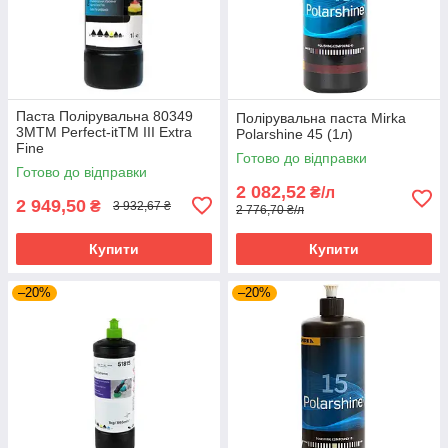
Паста Полірувальна 80349
Полірувальна паста Mirka
3MTM Perfect-itTM III Extra
Polarshine 45 (1л)
Fine
Готово до відправки
Готово до відправки
2 082,52
₴/л
2 949,50
₴
3 932,67 ₴
2 776,70 ₴/л
Купити
Купити
–20%
–20%