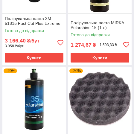
Полірувальна паста 3М
Полірувальна паста MIRKA
51815 Fast Cut Plus Extreme
Polarshine 15 (1 л)
Готово до відправки
Готово до відправки
3 166,40
₴/бут
1 274,67
₴
1 593,33 ₴
3 958 ₴/бут
Купити
Купити
–20%
–20%