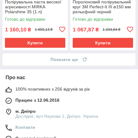
Полірувальна паста високої
Поролоновий полірувальний
агресивності MIRKA
круг 3M Perfect-It III ø150 мм
Polarshine 35 (1 л)
рельєфний чорний
Готово до відправки
Готово до відправки
1 160,10
1 067,87
₴
₴
1 450,13 ₴
1 334,84 ₴
Купити
Купити
Показати ще
Про нас
100% позитивних з 256 відгуків за рік
Працює з 12.06.2016
м. Дніпро
Дослідне, вул.Наукова 1, Дніпро, Україна
Контакти