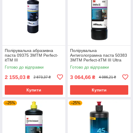
Полірувальна абразивна
Полірувальна
паста 09375 3MTM Perfect-
Антиголограмна паста 50383
itTM III
3MTM Perfect-itTM III Ultra
Fine
Готово до відправки
Готово до відправки
2 155,03
3 064,66
₴
₴
2 873,37 ₴
4 086,21 ₴
Купити
Купити
–25%
–25%