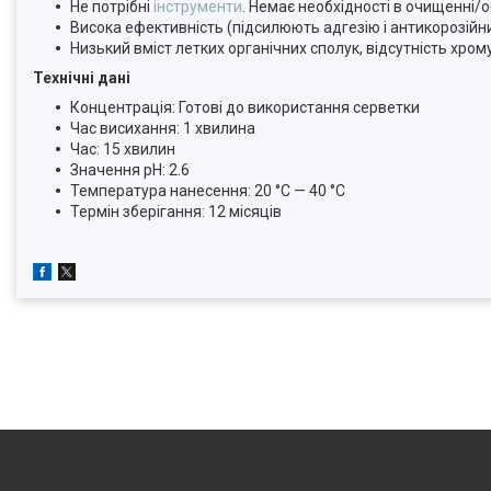
Не потрібні
інструменти
. Немає необхідності в очищенні/
Висока ефективність (підсилюють адгезію і антикорозійни
Низький вміст летких органічних сполук, відсутність хром
Технічні дані
Концентрація: Готові до використання серветки
Час висихання: 1 хвилина
Час: 15 хвилин
Значення pH: 2.6
Температура нанесення: 20 °C — 40 °C
Термін зберігання: 12 місяців