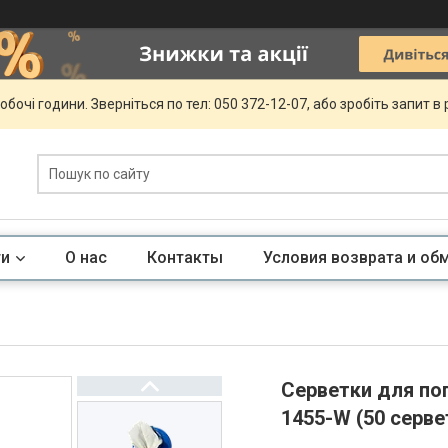
обочі години. Зверніться по тел: 050 372-12-07, або зробіть запит в
ги
О нас
Контакты
Условия возврата и об
Серветки для поп
1455-W (50 серве