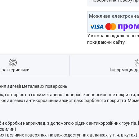
повернення товару п
У компанії підключені е
покидаючи сайту.
арактеристики
Інформація д
ння адгезії металевих поверхонь
 і створює на голій металевої поверхні конверсионное покриття, щ
илює адгезію і антикорозійний захист лакофарбового покриття. Мом
особи обробки наприклад, з допомогою рідких антикорозійних грунті
 хвилин)
 і великих поверхнях, на важкодоступних ділянках, у т. ч. в кутах)