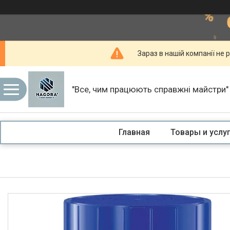
Зараз в нашій компанії не р
"Все, чим працюють справжні майстри"
Главная
Товары и услу