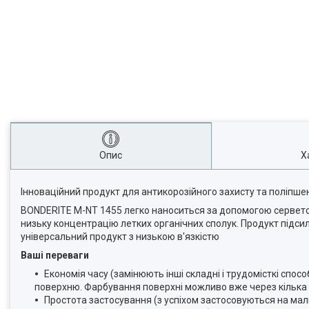
Опис
Х
Інноваційний продукт для антикорозійного захисту та поліпше
BONDERITE M-NT 1455 легко наноситься за допомогою серветок,
низьку концентрацію летких органічних сполук. Продукт підс
універсальний продукт з низькою в'язкістю
Ваші переваги
Економія часу (замінюють інші складні і трудомісткі сп
поверхню. Фарбування поверхні можливо вже через кілька
Простота застосування (з успіхом застосовуються на малих