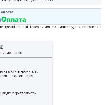
ротягом 14 днів
за домовленістю
лектронні платежі. Тепер ви можете купити будь-який товар не
ля замовлення
о не містить хрому і має
ентальне склеювання -
в. Швидко перетворюють