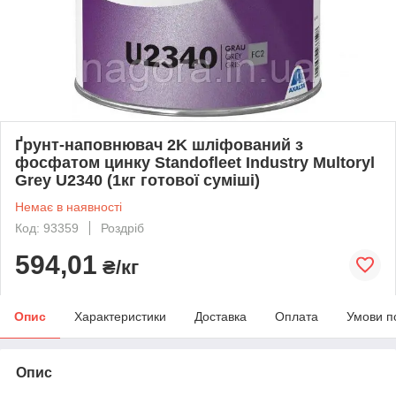
Ґрунт-наповнювач 2K шліфований з
фосфатом цинку Standofleet Industry Multoryl
Grey U2340 (1кг готової суміші)
Немає в наявності
Код: 93359
Роздріб
594,01
₴/кг
Опис
Характеристики
Доставка
Оплата
Умови п
Опис