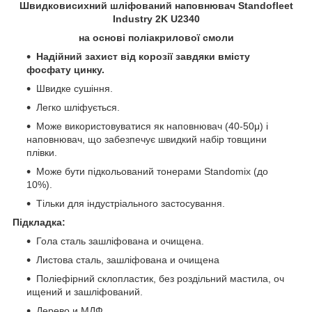
Швидковисихний шліфований наповнювач Standofleet
Industry 2K U2340
на основі поліакрилової смоли
Надійний захист від корозії завдяки вмісту
фосфату цинку.
Швидке сушіння.
Легко шліфується.
Може використовуватися як наповнювач (40-50μ) і
наповнювач, що забезпечує швидкий набір товщини
плівки.
Може бути підкольований тонерами Standomix (до
10%).
Тільки для індустріального застосування.
Підкладка:
Гола сталь зашліфована и очищена.
Листова сталь, зашліфована и очищена
Поліефірний склопластик, без роздільний мастила, оч
ищений и зашліфований.
Дерево и МДФ