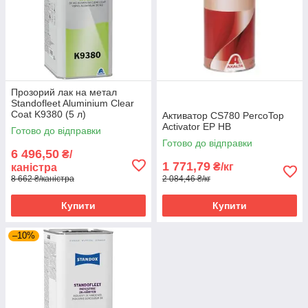
Прозорий лак на метал
Standofleet Aluminium Clear
Coat K9380 (5 л)
Активатор CS780 PercoTop
Activator EP HB
Готово до відправки
Готово до відправки
6 496,50
₴/
1 771,79
₴/кг
каністра
8 662 ₴/каністра
2 084,46 ₴/кг
Купити
Купити
–10%