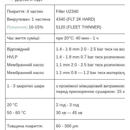
Покриття: 4 частин
Filler U2340
Викрутювач: 1 частина
4340 (FLT 2K HARD)
Розчинник
: 10-15%
5120 (FLEET THINNER)
Час життя суміші:
при 20°C: 40 мин - 1 ч
Відповідний
1.4 - 1.8 mm 2.0 - 2.5 bar тиск на вході
HVLP
1.4 - 1.8 mm 0.7 bar тиск розпилення
Мембранний насос
1.1 mm 2.0 - 2.5 bar тиск розпилення
Мембранний насос
1.1 mm 0.8 — 1.2 bar тиск матеріалу
1 - 3 закритих шари
з проміжної міжшаровий витримкою: 10
перед прискореною сушаркою: 15 хв -
20 °C
2 год - 3 год
50 - 60 °C
30 хв — 45 хв
Товщина покриття:
60 - 300 μm