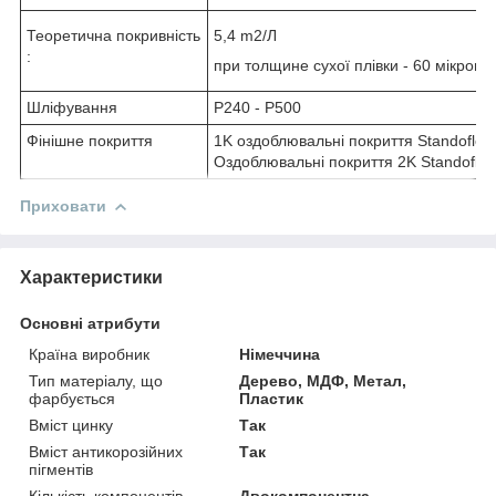
Теоретична покривність
5,4 m2/Л
:
при толщине сухої плівки - 60 мікронів
Шліфування
P240 - P500
Фінішне покриття
1K оздоблювальні покриття Standofleet
Оздоблювальні покриття 2K Standofleet
Приховати
Характеристики
Основні атрибути
Країна виробник
Німеччина
Тип матеріалу, що
Дерево, МДФ, Метал,
фарбується
Пластик
Вміст цинку
Так
Вміст антикорозійних
Так
пігментів
Кількість компонентів
Двокомпонентна