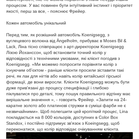
процесом.
У вас повинен бути інтуїтивний інстинкт і пріоритет
якості, перш за все, - пояснює Фрейер.
Кожен автомобіль унікальний
Перед тим, як розкішний автомобіль Koenigsegg,
з
вуглецевого волокна від Ängelholm,
прибуває в Moses Bil &
Lack, Ліна тісно співпрацює з арт-директором Koenigsegg
Лізою Йоханссон, щоб встановити точний колір у
відповідності з технічними умовами, які клієнт погодив з
Koenigsegg.
«Ми можемо попросити порівняти колір з
існуючим об'єктом - раніше клієнти просили зіставити такі
речі, як лак для нігтів або навіть колір китайської гірської
формації, де вони виросли.
Клієнти Koenigsegg можуть бути
дуже прив'язані до процесу специфікації і глибоко
піклуватися про деталі, тому пошук правильного відтінку має
вирішальне значення », - говорить Фрейер.
«Запити на 24-
каратне золото або платинові стружки в суміші фарби не є
незвичайними».
Щоб полегшити цей кропіткий процес, Lina
покладається на 8 000 кольорів, доступних в Color Box
Standox, і постійно підтримує зв'язок з Koeingsegg, щоб
переконатися, що колір відповідає очікуванням клієнта.