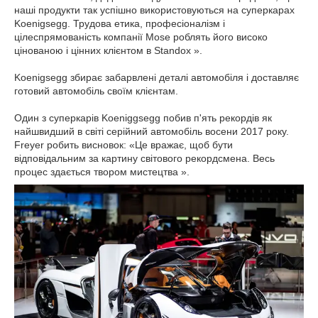
наші продукти так успішно використовуються на суперкарах
Koenigsegg.
Трудова етика, професіоналізм і
цілеспрямованість компанії Mose роблять його високо
цінованою і цінних клієнтом в Standox ».
Koenigsegg збирає забарвлені деталі автомобіля і доставляє
готовий автомобіль своїм клієнтам.
Один з суперкарів Koeniggsegg побив п'ять рекордів як
найшвидший в світі серійний автомобіль восени 2017 року.
Freyer робить висновок: «Це вражає, щоб бути
відповідальним за картину світового рекордсмена.
Весь
процес здається твором мистецтва ».