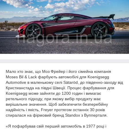
Мало хто знає, що Моз Фрейер і його сімейна компанія
Moses Bil & Lack фарбують автомобілі для Koenigsegg
Automotive в маленькому селі Sätaröd, до південно-заходу від
Кристианстада на півдні Швеції.
Процес фарбування для
Koenigsegg може зайняти до 1200 годин і вимагає
ретельного підходу, при якому вибір продукту має
вирішальне значення.
Щоб забезпечити безперебійну
надійність і якість, Freyer протягом останніх 30 років
спиралася на фірмовий бренд Standox з Вупперталя.
«Я пофарбував свій перший автомобіль в 1977 році і