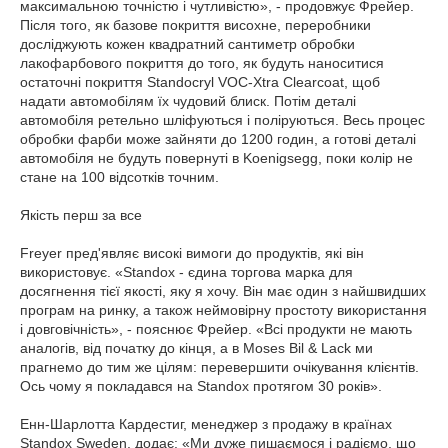
максимальною точністю і чутливістю», - продовжує Фрейер.
Після того, як базове покриття висохне, переробники
досліджують кожен квадратний сантиметр обробки
лакофарбового покриття до того, як будуть наноситися
остаточні покриття Standocryl VOC-Xtra Clearcoat, щоб
надати автомобілям їх чудовий блиск.
Потім деталі
автомобіля ретельно шліфуються і поліруються.
Весь процес
обробки фарби може зайняти до 1200 годин, а готові деталі
автомобіля не будуть повернуті в Koenigsegg, поки колір не
стане на 100 відсотків точним.
Якість перш за все
Freyer пред'являє високі вимоги до продуктів, які він
використовує.
«Standox - єдина торгова марка для
досягнення тієї якості, яку я хочу.
Він має один з найшвидших
програм на ринку, а також неймовірну простоту використання
і довговічність», - пояснює Фрейер.
«Всі продукти не мають
аналогів, від початку до кінця, а в Moses Bil & Lack ми
прагнемо до тим же цілям: перевершити очікування клієнтів.
Ось чому я покладався на Standox протягом 30 років».
Енн-Шарлотта Кардестиг, менеджер з продажу в країнах
Standox Sweden, додає: «Ми дуже пишаємося і радіємо, що