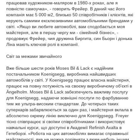
працював художником-маляром в 1980-х роках, але я
повністю самоучка», - говорить Фрейер.
В даний час його
компанія має 5 000 м2, близько 50 співробітників і клієнтів, які
керують самими ексклюзивними автомобільними брендами у
світі.
«Якщо ви любите автомобілі, вам сподобається моя
майстерня, але в першу чергу ми - сімейний бізнес», -
продовжує Фрейер, чия дружина Биргита, син Бьорн і донька
Ліна мають ключові ролі в компанії.
Світ за межами звичайного
Вже більше шести років Moses Bil & Lack є надійним
постачальником Koenigsegg, виробника найшвидших
автомобілів у світі.
У Koenigsegg працює власна майстерня,
працює на повну потужність на своєму виробничому об'єкті в
Ängelholm.
Moses Bil & Lack забезпечують важливу послугу
для Koenigsegg, надаючи зовнішні послуги по фарбуванню
тим же ультра-високим стандартам.
До чотирьох таких
суперкарів забарвлюються за один раз, і майстерня вклала в
абсолютно окрему лінію виключно для Koeniggsegg.
Freyer
тісно співпрацює зі своїми співробітниками і використовує
навчальні курси, що доступні в Академії Refinish Axalta в
Гетеборзі.
«Робота на цих автомобілях вимагає справжньої
майстерності, яке не можна порівняти з яким-небудь іншим