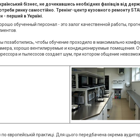
країнський бізнес, не дочекавшись необхідних фахівців від дер
отреби ринку самостійно. Тренінг-центр кузовного ремонту STAN
ін - перший в Україні.
орошо обученный персонал - это залог качественной работы, про
лиентов.
ы позаботились, чтобы обучение проходило в максимально комфор
амера, хорошо вентилируемые и кондиционируемые помещения. Отд
мпрессора и пылесосов создает шум, при котором общение невозм
) по європейській практиці. Для цього передбачена окрема аудитор