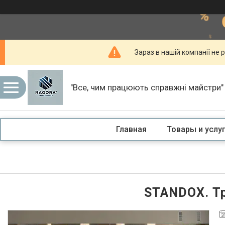
Зараз в нашій компанії не р
"Все, чим працюють справжні майстри"
Главная
Товары и услу
STANDOX. Тр