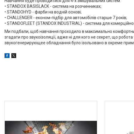
Навчання буде проводитися для 4-х змішувальних систем:
• STANDOX BASISLACK - система на розчинниках;
• STANDOHYD - фарби на водній основі;
• CHALLENGER - економ-підбір для автомобілів старше 7 років;
• STANDOFLEET (STANDOX INDUSTRIAL) - система для комерційног
Ми подбали, щоб навчання проходило в максимально комфортних 
згадати про звукоізоляції, адже ні для кого не секрет, що робот
звукогенерирующее обладнання було ізольовано в окреме прим