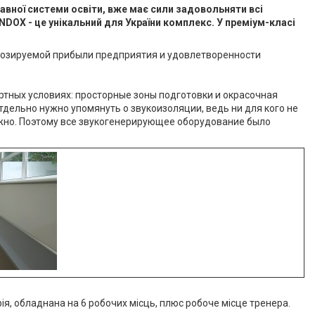
жавної системи освіти, вже має сили задовольняти всі
DOX - це унікальний для України комплекс. У преміум-класі
гнозируемой прибыли предприятия и удовлетворенности
тных условиях: просторные зоны подготовки и окрасочная
ельно нужно упомянуть о звукоизоляции, ведь ни для кого не
ожно. Поэтому все звукогенерирующее оборудование было
ія, обладнана на 6 робочих місць, плюс робоче місце тренера.