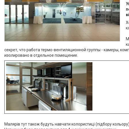
У
п
в
Х
к
М
к
секрет, что работа термо-вентиляционной группы - камеры, ко
изолировано в отдельное помещение.
Малярів тут також будуть навчати колористиці (підбору кольору