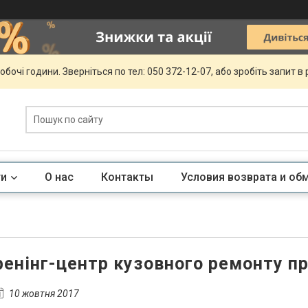
обочі години. Зверніться по тел: 050 372-12-07, або зробіть запит в
ги
О нас
Контакты
Условия возврата и об
енінг-центр кузовного ремонту п
10 жовтня 2017